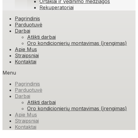
Ortakiai ir vėdinimo medžiagos
Rekuperatoriai
Skip
Pagrindinis
to
Parduotuvė
content
Darbai
Atlikti darbai
Oro kondicionierių montavimas (įrengimas)
Apie Mus
Straipsniai
Kontaktai
Menu
Pagrindinis
Parduotuvė
Darbai
Atlikti darbai
Oro kondicionierių montavimas (įrengimas)
Apie Mus
Straipsniai
Kontaktai