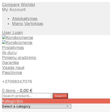
Compare
Wishlist
My Account
Atsiskaitymas
Mano Vartotojas
User Login
Pristatymas
Iki duru
Piniginų grąžinimo
Garantija
Visada nauji
Pasiūlymai
+37068347076
0 items -
0,00
€
Search
Search
for:
Kategorijos