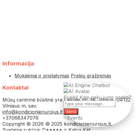
Informacija
Mokėjimai ir pristatymas
Prekių grąžinimas
Kontaktai
Sveiki! Kaip galiu jums padėti?
Mūsų centrinė būstinė yra Laisvės pr. 3A, Vilnius, 04132
Vilniaus m. sav.
info@kondicionieriurojus.lt
Send
+37068347076
Events
Copyright © 2026 © 2025 kondicionieriurojus.lt.
Svetainę sukūrė: D***** ir Katya Kėt