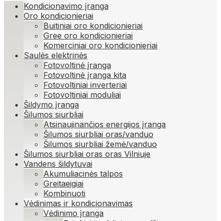
Kondicionavimo įranga
Oro kondicionieriai
Buitiniai oro kondicionieriai
Gree oro kondicionieriai
Komerciniai oro kondicionieriai
Saulės elektrinės
Fotovoltinė įranga
Fotovoltinė įranga kita
Fotovoltiniai inverteriai
Fotovoltiniai moduliai
Šildymo įranga
Šilumos siurbliai
Atsinaujinančios energijos įranga
Šilumos siurbliai oras/vanduo
Šilumos siurbliai žemė/vanduo
Šilumos siurbliai oras oras Vilniuje
Vandens šildytuvai
Akumuliacinės talpos
Greitaeigiai
Kombinuoti
Vėdinimas ir kondicionavimas
Vėdinimo įranga