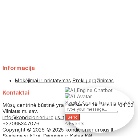
Informacija
Mokėjimai ir pristatymas
Prekių grąžinimas
Kontaktai
Sveiki! Kaip galiu jums padėti?
Mūsų centrinė būstinė yra Laisvės pr. 3A, Vilnius, 04132
Vilniaus m. sav.
info@kondicionieriurojus.lt
Send
+37068347076
Events
Copyright © 2026 © 2025 kondicionieriurojus.lt.
Svetainę sukūrė: D***** ir Katya Kėt