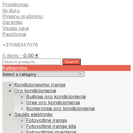
Pristatymas
Iki duru
Piniginų grąžinimo
Garantija
Visada nauji
Pasiūlymai
+37068347076
0 items -
0,00
€
Search
Search
for:
Kategorijos
Kondicionavimo įranga
Oro kondicionieriai
Buitiniai oro kondicionieriai
Gree oro kondicionieriai
Komerciniai oro kondicionieriai
Saulės elektrinės
Fotovoltinė įranga
Fotovoltinė įranga kita
Fotovoltiniai inverteriai