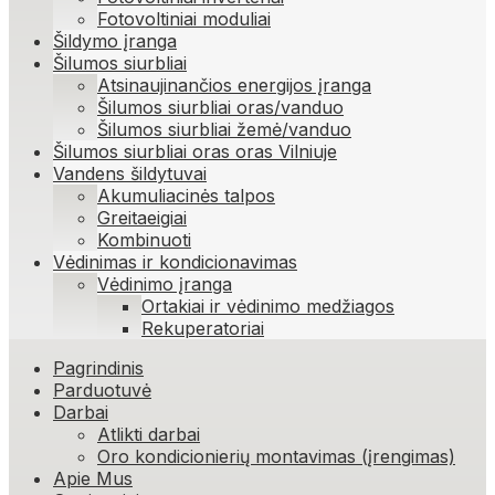
Fotovoltiniai moduliai
Šildymo įranga
Šilumos siurbliai
Atsinaujinančios energijos įranga
Šilumos siurbliai oras/vanduo
Šilumos siurbliai žemė/vanduo
Šilumos siurbliai oras oras Vilniuje
Vandens šildytuvai
Akumuliacinės talpos
Greitaeigiai
Kombinuoti
Vėdinimas ir kondicionavimas
Vėdinimo įranga
Ortakiai ir vėdinimo medžiagos
Rekuperatoriai
Skip
Pagrindinis
to
Parduotuvė
content
Darbai
Atlikti darbai
Oro kondicionierių montavimas (įrengimas)
Apie Mus