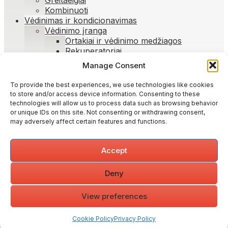
Greitaeigiai
Kombinuoti
Vėdinimas ir kondicionavimas
Vėdinimo įranga
Ortakiai ir vėdinimo medžiagos
Rekuperatoriai
Manage Consent
Skip
Pagrindinis
to
Parduotuvė
To provide the best experiences, we use technologies like cookies
content
Darbai
to store and/or access device information. Consenting to these
Atlikti darbai
technologies will allow us to process data such as browsing behavior
Oro kondicionierių montavimas (įrengimas)
or unique IDs on this site. Not consenting or withdrawing consent,
Apie Mus
may adversely affect certain features and functions.
Straipsniai
Kontaktai
Accept
Menu
Deny
Pagrindinis
Parduotuvė
View preferences
Darbai
Atlikti darbai
Oro kondicionierių montavimas (įrengimas)
Cookie Policy
Privacy Policy