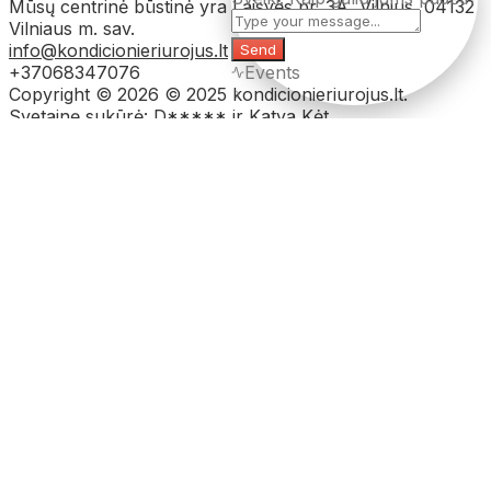
Mūsų centrinė būstinė yra Laisvės pr. 3A, Vilnius, 04132
Vilniaus m. sav.
info@kondicionieriurojus.lt
Send
+37068347076
Events
Copyright © 2026 © 2025 kondicionieriurojus.lt.
Svetainę sukūrė: D***** ir Katya Kėt