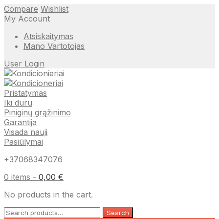
Compare
Wishlist
My Account
Atsiskaitymas
Mano Vartotojas
User Login
Pristatymas
Iki duru
Piniginų grąžinimo
Garantija
Visada nauji
Pasiūlymai
+37068347076
0 items -
0,00
€
No products in the cart.
Search
Search