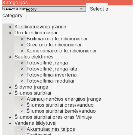
for:
Kategorijos
Select a
category
Kondicionavimo įranga
Oro kondicionieriai
Buitiniai oro kondicionieriai
Gree oro kondicionieriai
Komerciniai oro kondicionieriai
Saulės elektrinės
Fotovoltinė įranga
Fotovoltinė įranga kita
Fotovoltiniai inverteriai
Fotovoltiniai moduliai
Šildymo įranga
Šilumos siurbliai
Atsinaujinančios energijos įranga
Šilumos siurbliai oras/vanduo
Šilumos siurbliai žemė/vanduo
Šilumos siurbliai oras oras Vilniuje
Vandens šildytuvai
Akumuliacinės talpos