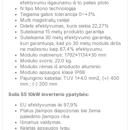
efektyvumu išgaunamu iš to paties ploto
N tipo Mono technologija
Teigiama galios tolerancija 0~+3%
Multi magistralių celėjė
Didelis efektyvumas, kuris siekia 22,27%
Suteikiama 15 metų produkto garantija
Suteikiama 30 metų efektyvumo garantija,
kuri garantuoja, kad po 30 metų modulis dirbs
ne mažesniu kaip 87,4% efektyvumu
Modulio matmenys: 1762*1134*30 mm
Modulio svoris: 22.0 kg.
Modulio rėmas iš anoduoto aliuminio
Modulio apsaugos klasė IP68
Pajungimo kabeliai: TUV 1*4.0 mm2, (+) 400
mm ; (-) 200 mm
Solis S5 10kW inverterio ypatybės:
EU efektyvumas iki 97,9%
Platus įtampos diapozonas bei žema
paleidimo įtampos riba
Išmanus valdymas
Keletas apsaugos lygių