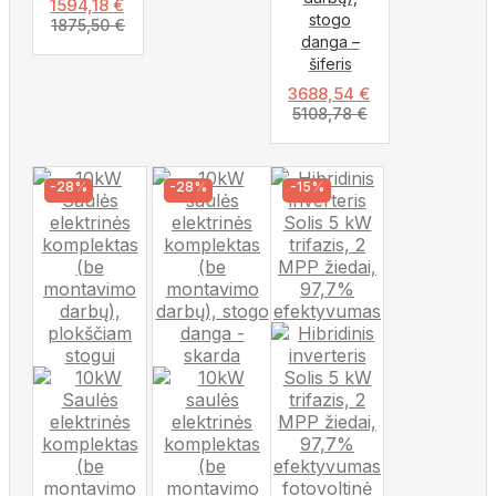
1594,18
€
stogo
1875,50
€
danga –
šiferis
3688,54
€
5108,78
€
-28%
-28%
-15%