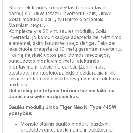
Saulės elektrinės komplektas (be montavimo
darbų) su 10kW trifaziu inverteriu Solis, Jinko
Solar moduliais bei jų tvirtinimo elementais
šlaitiniam stogui.
Komplekte yra 22 vnt. saulės modulių, Solis
inverteris, jo komunikacijos adapteris bei tvirtinimo
elementai, skirti bituminei stogo dangai. Taip pat
įskaičiuota pratęsta iki 10 metų garantija inverteriui.
Į kainą neįskaičiuotos papildomos medžiagos,
sunaudotos montavimo metu, elektrinės
montavimo ir paleidimo darbai, įžeminimas,
atestuoto montuotojo/paleidėjo deklaracija ir kiti
reikiami dokumentai elektrinės pridavimui elektros
tinklams.
Dėl prekių pristatymo bei montavimo laiko su
Jumis susisieks vadybininkas.
Saulės modulių Jinko Tiger Neo N-Type 445W
ypatybės:
Monokristalinis saulės modulis pasižymi
produktyvumu, patikimumu ir aukštesniu