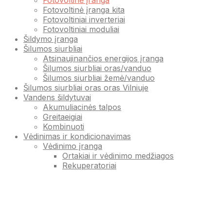
Fotovoltinė įranga
Fotovoltinė įranga kita
Fotovoltiniai inverteriai
Fotovoltiniai moduliai
Šildymo įranga
Šilumos siurbliai
Atsinaujinančios energijos įranga
Šilumos siurbliai oras/vanduo
Šilumos siurbliai žemė/vanduo
Šilumos siurbliai oras oras Vilniuje
Vandens šildytuvai
Akumuliacinės talpos
Greitaeigiai
Kombinuoti
Vėdinimas ir kondicionavimas
Vėdinimo įranga
Ortakiai ir vėdinimo medžiagos
Rekuperatoriai