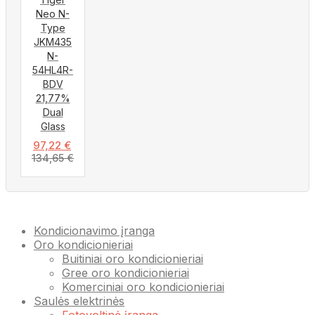
Neo N-
Type
JKM435
N-
54HL4R-
BDV
21,77%
Dual
Glass
97,22
€
134,65
€
Kondicionavimo įranga
Oro kondicionieriai
Buitiniai oro kondicionieriai
Gree oro kondicionieriai
Komerciniai oro kondicionieriai
Saulės elektrinės