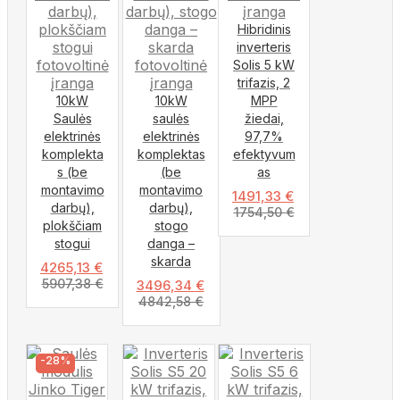
Hibridinis
inverteris
Solis 5 kW
trifazis, 2
10kW
10kW
MPP
Saulės
saulės
žiedai,
elektrinės
elektrinės
97,7%
komplekta
komplektas
efektyvum
s (be
(be
as
montavimo
montavimo
1491,33
€
darbų),
darbų),
1754,50
€
plokščiam
stogo
stogui
danga –
skarda
4265,13
€
5907,38
€
3496,34
€
4842,58
€
-28%