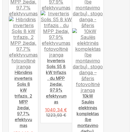
Inverteris
Solis S5 8
Hibridinis
kW trifazis
inverteris
, du MPP
Solis 8
žiedai,
kW
97,9%
trifazis, 2
efektyvum
10kW
MPP
as
Saulės
žiedai,
elektrinės
1040,34
€
97,7%
komplektas
1223,93
€
efektyvu
(be
mas
montavimo
darbų),