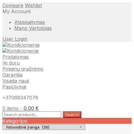
Compare
Wishlist
My Account
Atsiskaitymas
Mano Vartotojas
User Login
Pristatymas
Iki duru
Piniginų grąžinimo
Garantija
Visada nauji
Pasiūlymai
+37068347076
0 items -
0,00
€
Search
Search
for:
Kategorijos