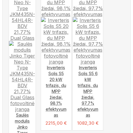
Inverteris
Inverteris
Solis S5
Solis S5 6
20 kW
kW
trifazis, du
trifazis, du
MPP
MPP
žiedai,
žiedai,
98,1%
97,7%
efektyvum
efektyvum
Saulės
as
as
modulis
2215,00
€
1082,30
€
Jinko
Tiger