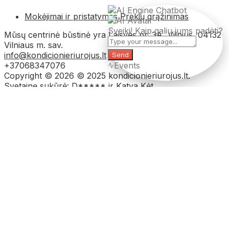
Mokėjimai ir pristatymas
Prekių grąžinimas
Sveiki! Kaip galiu jums padėti?
Mūsų centrinė būstinė yra Laisvės pr. 3A, Vilnius, 04132
Vilniaus m. sav.
info@kondicionieriurojus.lt
Send
+37068347076
Events
Copyright © 2026 © 2025 kondicionieriurojus.lt.
Svetainę sukūrė: D***** ir Katya Kėt