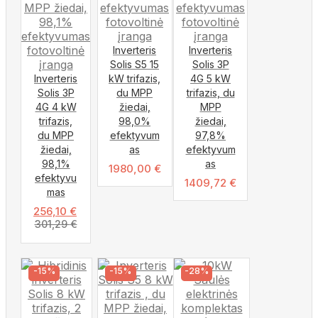
Inverteris
Inverteris
Solis S5 15
Solis 3P
Inverteris
kW trifazis,
4G 5 kW
Solis 3P
du MPP
trifazis, du
4G 4 kW
žiedai,
MPP
trifazis,
98,0%
žiedai,
du MPP
efektyvum
97,8%
žiedai,
as
efektyvum
98,1%
as
1980,00
€
efektyvu
1409,72
€
mas
256,10
€
301,29
€
-15%
-15%
-28%