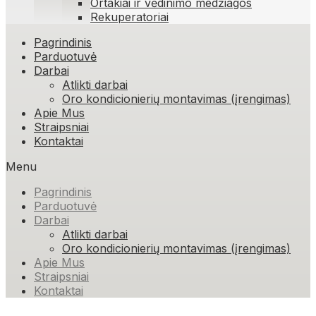
Ortakiai ir vėdinimo medžiagos
Rekuperatoriai
Skip
Pagrindinis
to
Parduotuvė
content
Darbai
Atlikti darbai
Oro kondicionierių montavimas (įrengimas)
Apie Mus
Straipsniai
Kontaktai
Menu
Pagrindinis
Parduotuvė
Darbai
Atlikti darbai
Oro kondicionierių montavimas (įrengimas)
Apie Mus
Straipsniai
Kontaktai