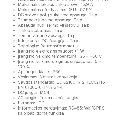
Maksimali elektros tinklo srovė: 15,9 A
Maksimalus efektyvumas (EU): 97,9%
DC srovės polių sukeitimo apsauga: Taip
Trumpojo jungimo apsauga: Taip
Apsauga nuo išėjimo viršsrovių: Taip
Tinklo stebėjimas: Taip
Temperatūrinė apsauga: Taip
Integruotas DC išjungėjas: Taip
Topologija: Be transformatorių
Įrenginio elektros sąnaudos: <1 W
Įrenginio veikimo temperatūra: -25 – +60 C
Įrenginio veikimo drėgmės diapazonas: 0 –
100 %
Apsaugos klasė: IP66
Vėsinimas: Naturali konvekcija
Saugos standartai: IEC 62109-1/-2, IEC62116,
EN 61000-6-1/-2/-3/-4
DC jungtis: MC4
AC jungtis: Terminalinės jungtis
Ekranas: LCD
Informacijos perdavimas: RS485; Wifi/GPRS
kaip papildoma funkcija