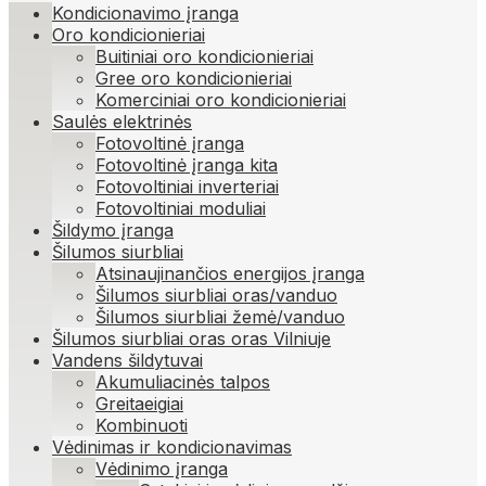
Kondicionavimo įranga
Oro kondicionieriai
Buitiniai oro kondicionieriai
Gree oro kondicionieriai
Komerciniai oro kondicionieriai
Saulės elektrinės
Fotovoltinė įranga
Fotovoltinė įranga kita
Fotovoltiniai inverteriai
Fotovoltiniai moduliai
Šildymo įranga
Šilumos siurbliai
Atsinaujinančios energijos įranga
Šilumos siurbliai oras/vanduo
Šilumos siurbliai žemė/vanduo
Šilumos siurbliai oras oras Vilniuje
Vandens šildytuvai
Akumuliacinės talpos
Greitaeigiai
Kombinuoti
Vėdinimas ir kondicionavimas
Vėdinimo įranga