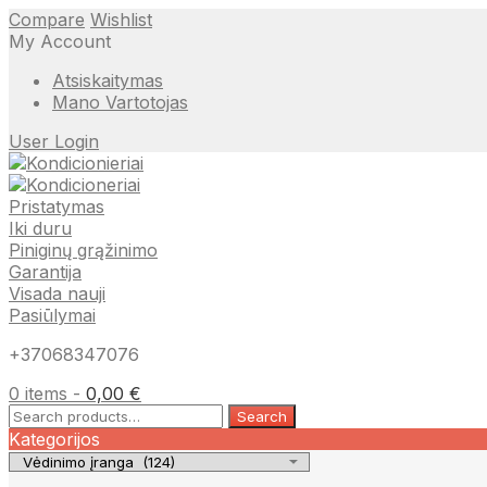
Compare
Wishlist
My Account
Atsiskaitymas
Mano Vartotojas
User Login
Pristatymas
Iki duru
Piniginų grąžinimo
Garantija
Visada nauji
Pasiūlymai
+37068347076
0 items -
0,00
€
Search
Search
for:
Kategorijos