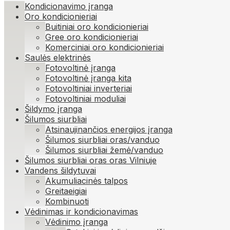
Kondicionavimo įranga
Oro kondicionieriai
Buitiniai oro kondicionieriai
Gree oro kondicionieriai
Komerciniai oro kondicionieriai
Saulės elektrinės
Fotovoltinė įranga
Fotovoltinė įranga kita
Fotovoltiniai inverteriai
Fotovoltiniai moduliai
Šildymo įranga
Šilumos siurbliai
Atsinaujinančios energijos įranga
Šilumos siurbliai oras/vanduo
Šilumos siurbliai žemė/vanduo
Šilumos siurbliai oras oras Vilniuje
Vandens šildytuvai
Akumuliacinės talpos
Greitaeigiai
Kombinuoti
Vėdinimas ir kondicionavimas
Vėdinimo įranga