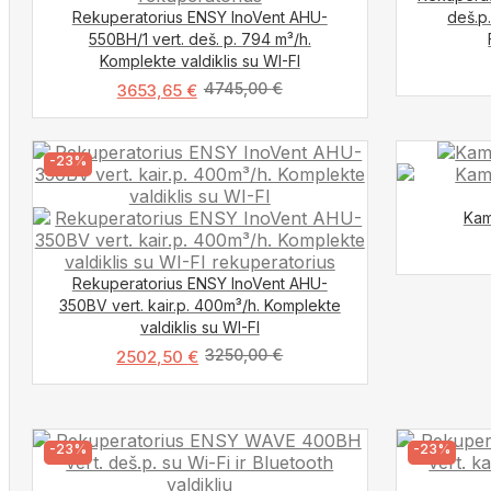
Rekuperatorius ENSY InoVent AHU-
deš.p.
550BH/1 vert. deš. p. 794 m³/h.
Komplekte valdiklis su WI-FI
4745,00
€
3653,65
€
-23%
Kam
Rekuperatorius ENSY InoVent AHU-
350BV vert. kair.p. 400m³/h. Komplekte
valdiklis su WI-FI
3250,00
€
2502,50
€
-23%
-23%