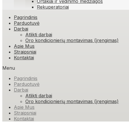
Ortakiai ir vėdinimo medžiagos
Rekuperatoriai
Skip
Pagrindinis
to
Parduotuvė
content
Darbai
Atlikti darbai
Oro kondicionierių montavimas (įrengimas)
Apie Mus
Straipsniai
Kontaktai
Menu
Pagrindinis
Parduotuvė
Darbai
Atlikti darbai
Oro kondicionierių montavimas (įrengimas)
Apie Mus
Straipsniai
Kontaktai