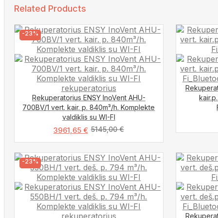
Related Products
-23%
Rekuperat
Rekuperatorius ENSY InoVent AHU-
kair.p
700BV/1 vert. kair. p. 840m³/h. Komplekte
valdiklis su WI-FI
5145,00
€
3961,65
€
-23%
Rekuperat