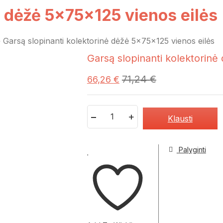
ė dėžė 5x75x125 vienos eilės
»
Garsą slopinanti kolektorinė dėžė 5x75x125 vienos eilės
Garsą slopinanti kolektorinė
71,24
€
66,26
€
Quantity
Klausti
Palyginti