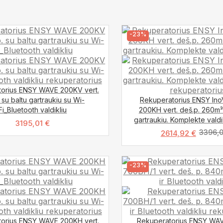
-23%
orius ENSY WAVE 200KV vert.
. su baltu gartraukiu su Wi-
Rekuperatorius ENSY In
Fi_Bluetooth valdikliu
200KH vert. deš.p. 260m³
gartraukiu. Komplekte valdi
3195,01
€
3396,
2614,92
€
-23%
orius ENSY WAVE 200KH vert.
Rekuperatorius ENSY WA