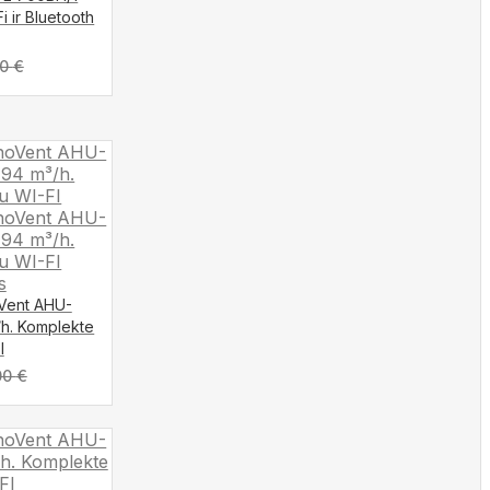
i ir Bluetooth
00
€
oVent AHU-
³/h. Komplekte
I
00
€