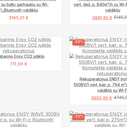
 su baltu gartraukiu su Wi-
vert. deš. p. 840m³/h su Wi-F
Fi_Bluetooth valdikliu
valdikliu
5145,
3195,01
€
3961,65
€
-23%
barinis Ensy CO2 jutiklis
711,00
€
Rekuperatorius ENSY In
550BV/1 vert. kair. p. 794 m
valdiklis su WI-F
4745,
3653,65
€
-23%