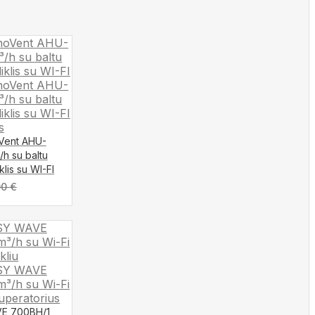
oVent AHU-
/h su baltu
klis su WI-FI
00
€
VE 700BH/1