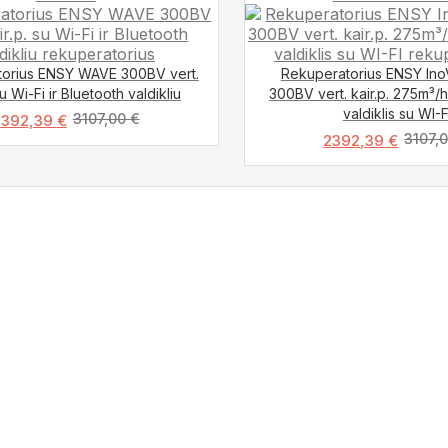
orius ENSY WAVE 300BV vert.
Rekuperatorius ENSY In
su Wi-Fi ir Bluetooth valdikliu
300BV vert. kair.p. 275m³/
valdiklis su WI-F
3107,00
€
2392,39
€
3107,
2392,39
€