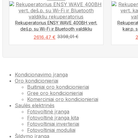
Rekuperatorius ENSY WAVE 400BH vert.
Rekuperat
deš.p. su Wi-Fi ir Bluetooth valdikliu
kair.p. 
3398,01
€
2616,47
€
Kondicionavimo įranga
Oro kondicionieriai
Buitiniai oro kondicionieriai
Gree oro kondicionieriai
Komerciniai oro kondicionieriai
Saulės elektrinės
Fotovoltinė įranga
Fotovoltinė įranga kita
Fotovoltiniai inverteriai
Fotovoltiniai moduliai
Šildymo įranga