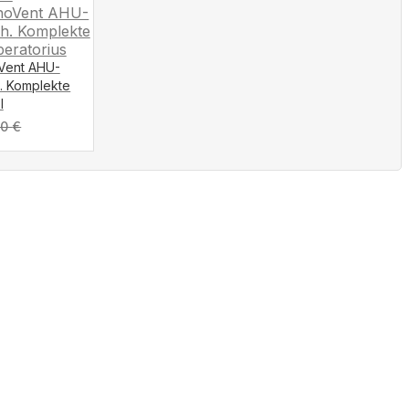
oVent AHU-
h. Komplekte
I
00
€