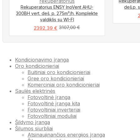
Rekuperat
Rekuperatorius ENSY InoVent AHU-
deš.p. s
300BH vert. deš. p. 275m³/h. Komplekte
valdiklis su WI-FI
3107,00
€
2392,39
€
Kondicionavimo įranga
Oro kondicionieriai
Buitiniai oro kondicionieriai
Gree oro kondicionieriai
Komerciniai oro kondicionieriai
Saulės elektrinės
Fotovoltinė įranga
Fotovoltinė įranga kita
Fotovoltiniai inverteriai
Fotovoltiniai moduliai
Šildymo įranga
Šilumos siurbliai
Atsinaujinančios energijos įranga