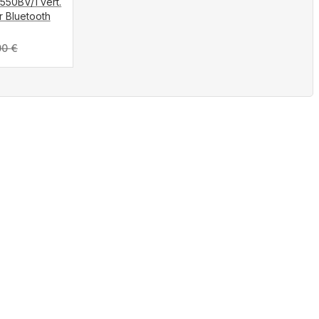
50BV/1 vert.
ir Bluetooth
00
€