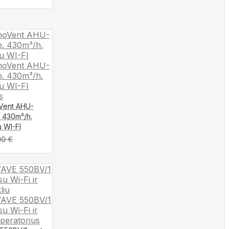
oVent AHU-
. 430m³/h.
u WI-FI
00
€