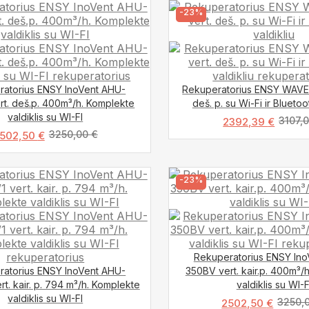
-23%
ratorius ENSY InoVent AHU-
Rekuperatorius ENSY WAVE
t. deš.p. 400m³/h. Komplekte
deš. p. su Wi-Fi ir Bluetoo
valdiklis su WI-FI
3107,
2392,39
€
3250,00
€
502,50
€
-23%
Rekuperatorius ENSY In
ratorius ENSY InoVent AHU-
350BV vert. kair.p. 400m³/
rt. kair. p. 794 m³/h. Komplekte
valdiklis su WI-F
valdiklis su WI-FI
3250,
2502,50
€