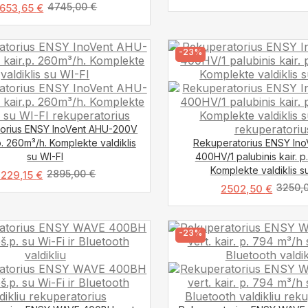
4745,00
€
653,65
€
-23%
orius ENSY InoVent AHU-200V
.p. 260m³/h. Komplekte valdiklis
Rekuperatorius ENSY In
su WI-FI
400HV/1 palubinis kair. p
Komplekte valdiklis s
2895,00
€
2229,15
€
3250,
2502,50
€
-23%