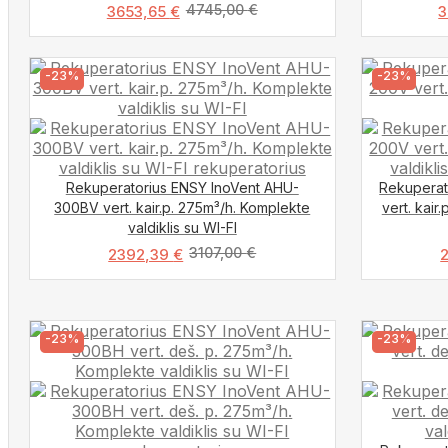
4745,00
€
3653,65
€
3
-23%
-23%
Rekuperatorius ENSY InoVent AHU-
Rekuperat
300BV vert. kair.p. 275m³/h. Komplekte
vert. kair
valdiklis su WI-FI
3107,00
€
2392,39
€
-23%
-23%