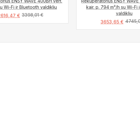
orius ENSY WAVE 400BH vert.
Rekuperatorius ENSY WAVE 5
u Wi-Fi ir Bluetooth valdikliu
kair. p. 794 m³/h su Wi-Fi 
valdikliu
3398,01
€
2616,47
€
4745,
3653,65
€