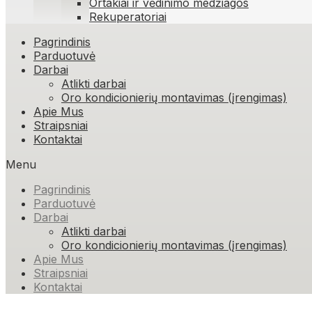
Ortakiai ir vėdinimo medžiagos
Rekuperatoriai
Skip
Pagrindinis
to
Parduotuvė
content
Darbai
Atlikti darbai
Oro kondicionierių montavimas (įrengimas)
Apie Mus
Straipsniai
Kontaktai
Menu
Pagrindinis
Parduotuvė
Darbai
Atlikti darbai
Oro kondicionierių montavimas (įrengimas)
Apie Mus
Straipsniai
Kontaktai