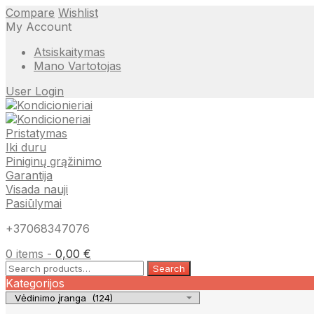
Compare
Wishlist
My Account
Atsiskaitymas
Mano Vartotojas
User Login
Pristatymas
Iki duru
Piniginų grąžinimo
Garantija
Visada nauji
Pasiūlymai
+37068347076
0 items -
0,00
€
Search
Search
for:
Kategorijos