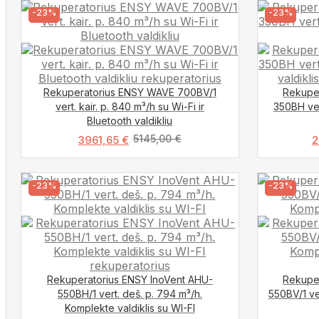
-23%
-23%
Rekuperatorius ENSY WAVE 700BV/1
Rekupe
vert. kair. p. 840 m³/h su Wi-Fi ir
350BH ver
Bluetooth valdikliu
5145,00
€
3961,65
€
2
-23%
-23%
Rekuperatorius ENSY InoVent AHU-
Rekupe
550BH/1 vert. deš. p. 794 m³/h.
550BV/1 ve
Komplekte valdiklis su WI-FI