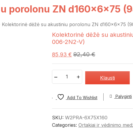
iniu porolonu ZN d160x6x75
»
Kolektorinė dėžė su akustiniu porolonu ZN d160x6x75 
Kolektorinė dėžė su akusti
006-2N2-V)
92,40
€
85,93
€
Quantity
Klausti
Palyginti
Add To Wishlist
SKU:
W2PRA-6X75X160
Categories:
Ortakiai ir vėdinimo med