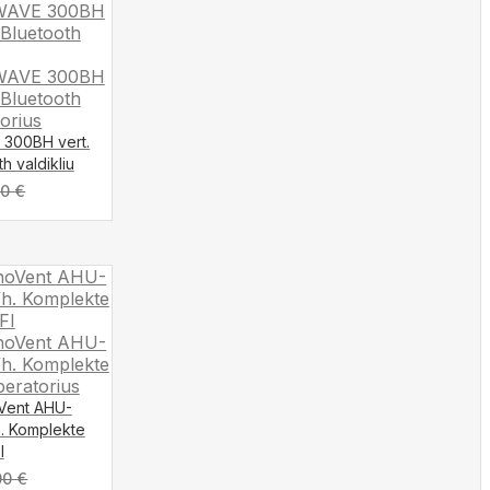
 300BH vert.
th valdikliu
00
€
oVent AHU-
h. Komplekte
I
00
€