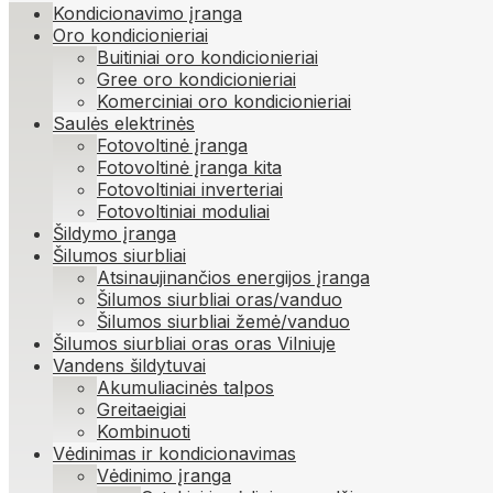
Kondicionavimo įranga
Oro kondicionieriai
Buitiniai oro kondicionieriai
Gree oro kondicionieriai
Komerciniai oro kondicionieriai
Saulės elektrinės
Fotovoltinė įranga
Fotovoltinė įranga kita
Fotovoltiniai inverteriai
Fotovoltiniai moduliai
Šildymo įranga
Šilumos siurbliai
Atsinaujinančios energijos įranga
Šilumos siurbliai oras/vanduo
Šilumos siurbliai žemė/vanduo
Šilumos siurbliai oras oras Vilniuje
Vandens šildytuvai
Akumuliacinės talpos
Greitaeigiai
Kombinuoti
Vėdinimas ir kondicionavimas
Vėdinimo įranga