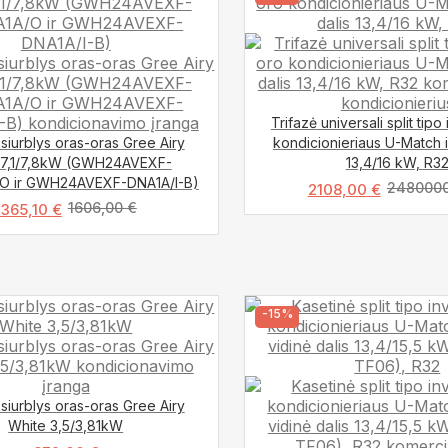
Trifazė universali split tipo
siurblys oras-oras Gree Airy
kondicionieriaus U-Match i
 7,1/7,8kW (GWH24AVEXF-
13,4/16 kW, R3
O ir GWH24AVEXF-DNA1A/I-B)
248000
2108,00
€
1606,00
€
1365,10
€
-15%
siurblys oras-oras Gree Airy
White 3,5/3,81kW