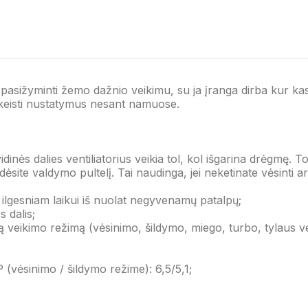
 pasižyminti žemo dažnio veikimu, su ja įranga dirba kur kas 
, keisti nustatymus nesant namuose.
inės dalies ventiliatorius veikia tol, kol išgarina drėgmę. Tod
adėsite valdymo pultelį. Tai naudinga, jei neketinate vėsinti a
 ilgesniam laikui iš nuolat negyvenamų patalpų;
s dalis;
veikimo režimą (vėsinimo, šildymo, miego, turbo, tylaus veik
(vėsinimo / šildymo režime): 6,5/5,1;