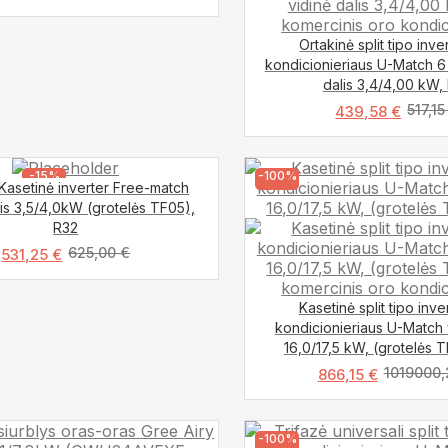
Ortakinė split tipo inve
kondicionieriaus U-Match 6
dalis 3,4/4,00 kW,
517,1
439,58
€
-15%
-100%
asetinė inverter Free-match
lis 3,5/4,0kW (grotelės TF05),
R32
625,00
€
531,25
€
Kasetinė split tipo inve
kondicionieriaus U-Match v
16,0/17,5 kW, (grotelės 
1019000
866,15
€
-100%