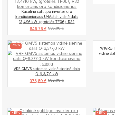
Kasetinė split tipo inverter oro
kondicionieriaus U-Match vidinė dalis
13,4/16 kW, (grotelės TF06), R32
995,00
€
845,75
€
-25%
W1GRE- K
vidinė da
VRF GMV5 sistemos vidinė sieninė dalis
Q-6,3/7,0 kW
502,00
€
376,50
€
-15%
-15%