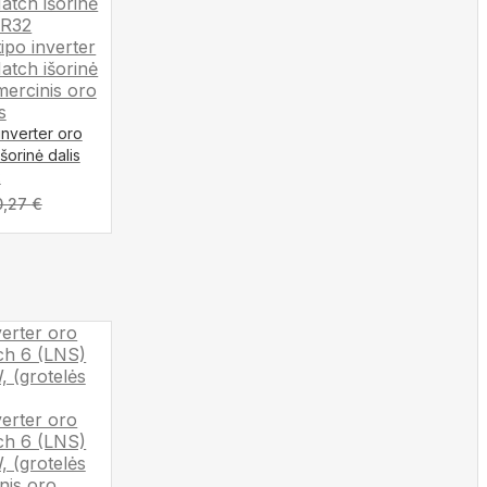
 inverter oro
šorinė dalis
2
0,27
€