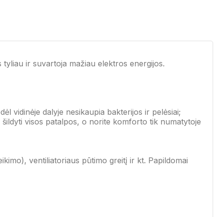
tyliau ir suvartoja mažiau elektros energijos.
ėl vidinėje dalyje nesikaupia bakterijos ir pelėsiai;
r šildyti visos patalpos, o norite komforto tik numatytoje
imo), ventiliatoriaus pūtimo greitį ir kt. Papildomai