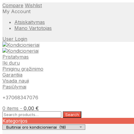
Compare
Wishlist
My Account
Atsiskaitymas
Mano Vartotojas
User Login
Pristatymas
Iki duru
Piniginų grąžinimo
Garantija
Visada nauji
Pasiūlymai
+37068347076
0 items -
0,00
€
Search
Search
for:
Kategorijos