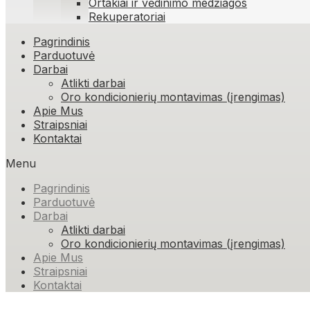
Ortakiai ir vėdinimo medžiagos
Rekuperatoriai
Skip
Pagrindinis
to
Parduotuvė
content
Darbai
Atlikti darbai
Oro kondicionierių montavimas (įrengimas)
Apie Mus
Straipsniai
Kontaktai
Menu
Pagrindinis
Parduotuvė
Darbai
Atlikti darbai
Oro kondicionierių montavimas (įrengimas)
Apie Mus
Straipsniai
Kontaktai