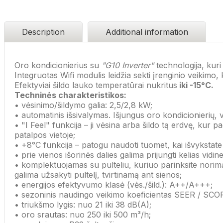
Description
Additional information
Oro kondicionierius su
"G10 Inverter"
technologija, kuri
Integruotas Wifi modulis leidžia sekti įrenginio veikimo
Efektyviai šildo lauko temperatūrai nukritus
iki -15°C.
Techninės charakteristikos:
• vėsinimo/šildymo galia: 2,5/2,8 kW;
• automatinis išsivalymas. Išjungus oro kondicionierių, vid
• "I Feel" funkcija – ji vėsina arba šildo tą erdvę, kur p
patalpos vietoje;
• +8°C funkcija – patogu naudoti tuomet, kai išvykstate
• prie vienos išorinės dalies galima prijungti kelias vidine
• komplektuojamas su pulteliu, kuriuo parinksite norimą 
galima užsakyti pultelį, tvirtinamą ant sienos;
• energijos efektyvumo klasė (vės./šild.): A++/A+++;
• sezoninis naudingo veikimo koeficientas SEER / SCOP 
• triukšmo lygis: nuo 21 iki 38 dB(A);
• oro srautas: nuo 250 iki 500 m³/h;