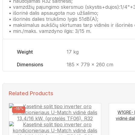
• naudojamas R32 šaltnešis;
• vamzdžių pajungimo skersmuo (skystis+dujos):1/4"+3
• išorinė dalis apsaugota nuo užšalimo;
• išorinės dalies triukšmo lygis 51dB(A);
• maksimalus aukščių skirtumas tarp vidinės ir išorinės 
• min./maks. vamzdyno ilgis: 3/15 m.
Weight
17 kg
Dimensions
185 × 779 × 260 cm
Related Products
-15%
W1GRE- K
vidinė da