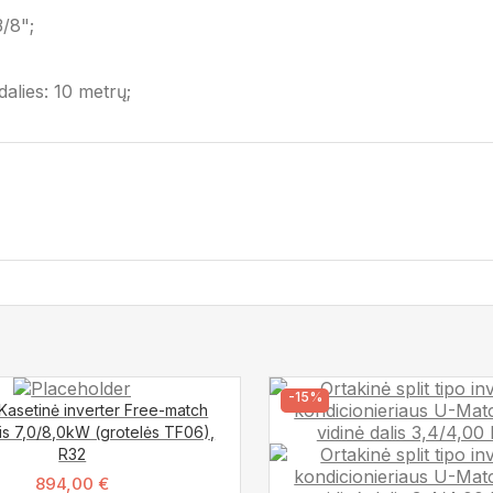
/8";
dalies: 10 metrų;
-15%
asetinė inverter Free-match
lis 7,0/8,0kW (grotelės TF06),
R32
894,00
€