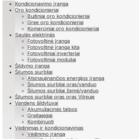
Kondicionavimo įranga
Oro kondicionieriai
Buitiniai oro kondicionieriai
Gree oro kondicionieriai
Komerciniai oro kondicionieriai
Saulės elektrinės
Fotovoltinė įranga
Fotovoltinė įranga kita
Fotovoltiniai inverteriai
Fotovoltiniai moduliai
Šildymo įranga
Šilumos siurbliai
Atsinaujinančios energijos įranga
Šilumos siurbliai oras/vanduo
Šilumos siurbliai žemė/vanduo
Šilumos siurbliai oras oras Vilniuje
Vandens šildytuvai
Akumuliacinės talpos
Greitaeigiai
Kombinuoti
Vėdinimas ir kondicionavimas
Vėdinimo įranga