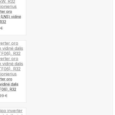
rter oro
 (LNS) vidinė
 R32
5
€
rter oro
idinė dalis
TF06), R32
,29
€