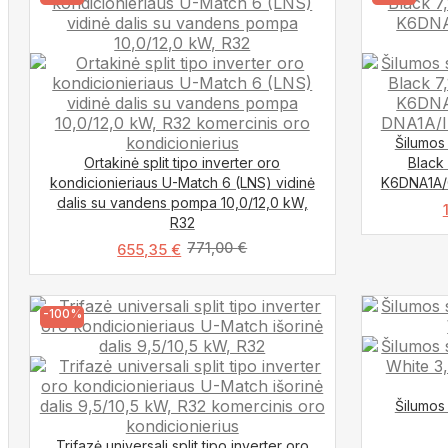
Šilumos 
Ortakinė split tipo inverter oro
Black
kondicionieriaus U-Match 6 (LNS) vidinė
K6DNA1A/
dalis su vandens pompa 10,0/12,0 kW,
R32
771,00
€
655,35
€
-100%
Šilumos 
Trifazė universali split tipo inverter oro