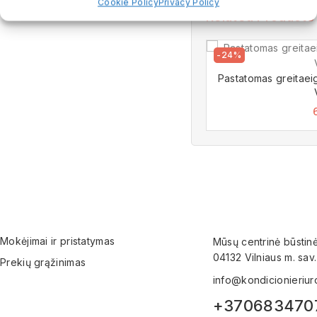
Cookie Policy
Privacy Policy
Related Products
-24%
Pastatomas greitaei
Mokėjimai ir pristatymas
Mūsų centrinė būstinė 
04132 Vilniaus m. sav.
Prekių grąžinimas
info@kondicionieriuro
+370683470