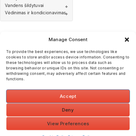
Vandens šildytuvai
Vėdinimas ir kondicionavimas
Manage Consent
To provide the best experiences, we use technologies like
Description
cookies to store and/or access device information. Consenting to
these technologies will allow us to process data such as
browsing behavior or unique IDs on this site. Not consenting or
Emaliuota talpa, ap
withdrawing consent, may adversely affect certain features and
Magnio anodas (pritv
functions.
Aukštos kokybės šilu
Poliuretano putų izo
Accept
Milteliniu būdu dažyt
Jungė (viršuje) su i
Deny
Tiesiogiai suvirinta
View Preferences