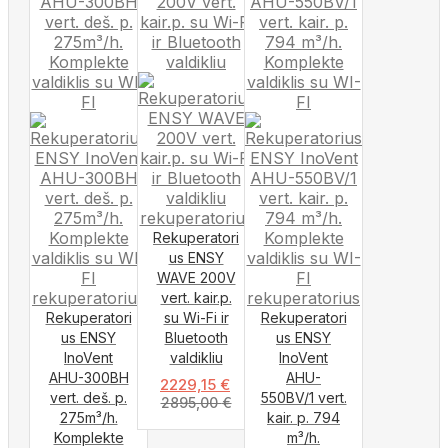
Rekuperatori
us ENSY
WAVE 200V
vert. kair.p.
Rekuperatori
su Wi-Fi ir
Rekuperatori
us ENSY
Bluetooth
us ENSY
InoVent
valdikliu
InoVent
AHU-300BH
AHU-
2229,15
€
vert. deš. p.
550BV/1 vert.
2895,00
€
275m³/h.
kair. p. 794
Komplekte
m³/h.