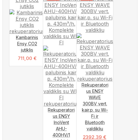
Kambarinis
Ensy CO2
jutiklis
711,00
€
Rekuperatori
us ENSY
WAVE
300BV vert.
Rekuperatori
kair.p. su Wi-
us ENSY
Fi ir
InoVent
Bluetooth
AHU-
valdikliu
400HV/1
2392,39
€