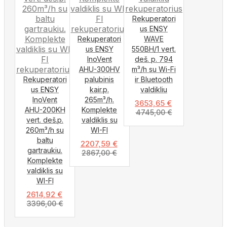
Rekuperatori
us ENSY
Rekuperatori
WAVE
us ENSY
550BH/1 vert.
InoVent
deš. p. 794
AHU-300HV
m³/h su Wi-Fi
Rekuperatori
palubinis
ir Bluetooth
us ENSY
kair.p.
valdikliu
InoVent
265m³/h.
3653,65
€
AHU-200KH
Komplekte
4745,00
€
vert. deš.p.
valdiklis su
260m³/h su
WI-FI
baltu
2207,59
€
gartraukiu.
2867,00
€
Komplekte
valdiklis su
WI-FI
2614,92
€
3396,00
€