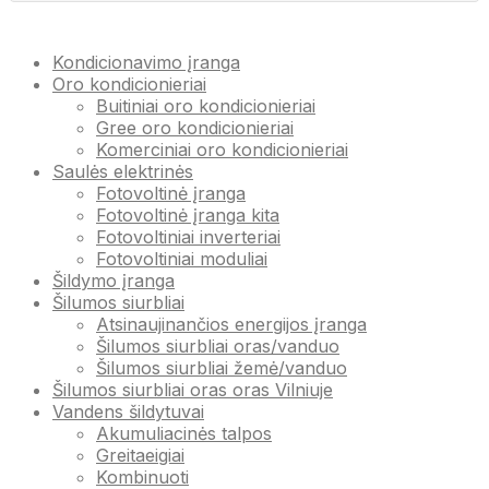
Kondicionavimo įranga
Oro kondicionieriai
Buitiniai oro kondicionieriai
Gree oro kondicionieriai
Komerciniai oro kondicionieriai
Saulės elektrinės
Fotovoltinė įranga
Fotovoltinė įranga kita
Fotovoltiniai inverteriai
Fotovoltiniai moduliai
Šildymo įranga
Šilumos siurbliai
Atsinaujinančios energijos įranga
Šilumos siurbliai oras/vanduo
Šilumos siurbliai žemė/vanduo
Šilumos siurbliai oras oras Vilniuje
Vandens šildytuvai
Akumuliacinės talpos
Greitaeigiai
Kombinuoti