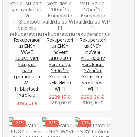
Rekuperatori
Rekuperatori
Rekuperatori
us ENSY
us ENSY
us ENSY
WAVE
InoVent
InoVent
200KV vert.
AHU-200H
AHU-300BV
kair.p. su
vert. deš.p.
vert. kair.p.
baltu
260m³/h.
275m³/h.
gartraukiu su
Komplekte
Komplekte
Wi-
valdiklis su
valdiklis su
Fi_Bluetooth
WI-FI
WI-FI
valdikliu
2229,15
€
2392,39
€
2895,00
€
3107,00
€
3195,01
€
-23%
-23%
-23%