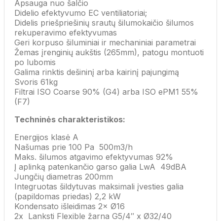
Apsauga nuo šalčio
Didelio efektyvumo EC ventiliatoriai;
Didelis priešpriešinių srautų šilumokaičio šilumos
rekuperavimo efektyvumas
Geri korpuso šiluminiai ir mechaniniai parametrai
Žemas įrenginių aukštis (265mm), patogu montuoti
po lubomis
Galima rinktis dešininį arba kairinį pajungimą
Svoris 61kg
Filtrai ISO Coarse 90% (G4) arba ISO ePM1 55%
(F7)
Techninės charakteristikos:
Energijos klasė A
Našumas prie 100 Pa
500m3/h
Maks. šilumos atgavimo efektyvumas 92%
Į aplinką patenkančio garso galia LwA
49dBA
Jungčių diametras 200mm
Integruotas šildytuvas maksimali įvesties galia
(papildomas priedas) 2,2 kW
Kondensato išleidimas 2× Ø16
2x
Lanksti Flexible žarna G5/4″ x Ø32/40