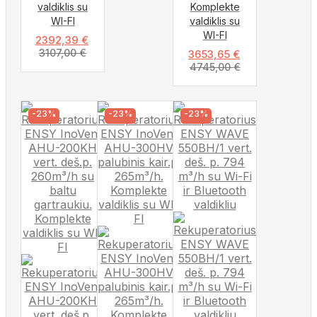
valdiklis su
Komplekte
WI-FI
valdiklis su
WI-FI
2392,39
€
3107,00
€
3653,65
€
4745,00
€
-23%
-23%
-23%