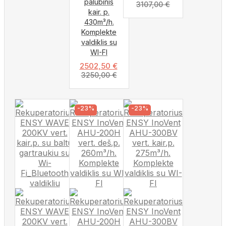
palubinis
3107,00
€
kair. p.
430m³/h.
Komplekte
valdiklis su
WI-FI
2502,50
€
3250,00
€
-23%
-23%