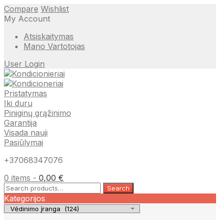
Compare
Wishlist
My Account
Atsiskaitymas
Mano Vartotojas
User Login
Pristatymas
Iki duru
Piniginų grąžinimo
Garantija
Visada nauji
Pasiūlymai
+37068347076
0 items -
0,00
€
Search
Search
for:
Kategorijos