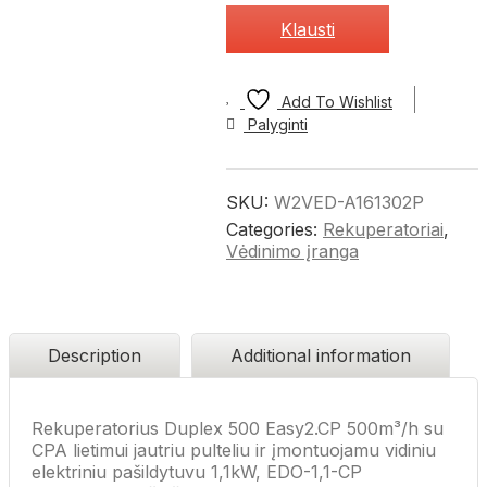
Klausti
Add To Wishlist
Palyginti
SKU:
W2VED-A161302P
Categories:
Rekuperatoriai
,
Vėdinimo įranga
Description
Additional information
Rekuperatorius Duplex 500 Easy2.CP 500m³/h su
CPA lietimui jautriu pulteliu ir
įmontuojamu vidiniu
elektriniu pašildytuvu 1,1kW, EDO-1,1-CP