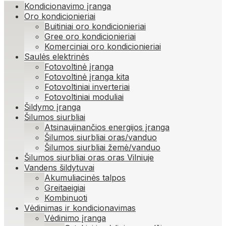
Kondicionavimo įranga
Oro kondicionieriai
Buitiniai oro kondicionieriai
Gree oro kondicionieriai
Komerciniai oro kondicionieriai
Saulės elektrinės
Fotovoltinė įranga
Fotovoltinė įranga kita
Fotovoltiniai inverteriai
Fotovoltiniai moduliai
Šildymo įranga
Šilumos siurbliai
Atsinaujinančios energijos įranga
Šilumos siurbliai oras/vanduo
Šilumos siurbliai žemė/vanduo
Šilumos siurbliai oras oras Vilniuje
Vandens šildytuvai
Akumuliacinės talpos
Greitaeigiai
Kombinuoti
Vėdinimas ir kondicionavimas
Vėdinimo įranga