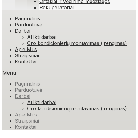
Ortakiai ir vėdinimo medžiagos
Rekuperatoriai
Skip
Pagrindinis
to
Parduotuvė
content
Darbai
Atlikti darbai
Oro kondicionierių montavimas (įrengimas)
Apie Mus
Straipsniai
Kontaktai
Menu
Pagrindinis
Parduotuvė
Darbai
Atlikti darbai
Oro kondicionierių montavimas (įrengimas)
Apie Mus
Straipsniai
Kontaktai