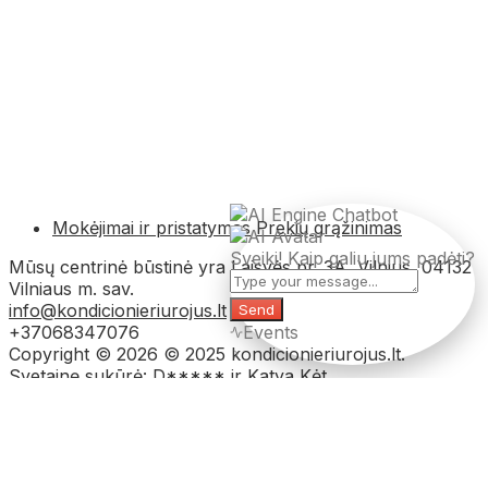
Mokėjimai ir pristatymas
Prekių grąžinimas
Sveiki! Kaip galiu jums padėti?
Mūsų centrinė būstinė yra Laisvės pr. 3A, Vilnius, 04132
Vilniaus m. sav.
info@kondicionieriurojus.lt
Send
+37068347076
Events
Copyright © 2026 © 2025 kondicionieriurojus.lt.
Svetainę sukūrė: D***** ir Katya Kėt