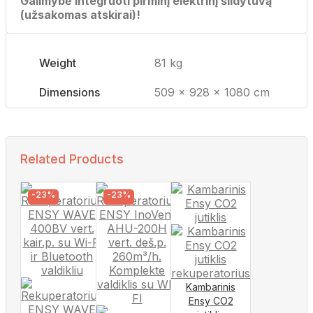
Galimybė integruoti pirminį elektrinį šildytuvą
(užsakomas atskirai)!
Weight
81 kg
Dimensions
509 × 928 × 1080 cm
Related Products
-23%
-23%
Kambarinis
Ensy CO2