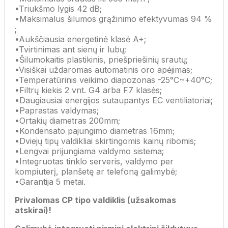
•Triukšmo lygis 42 dB;
•Maksimalus šilumos grąžinimo efektyvumas 94 %
;
•Aukščiausia energetinė klasė A+;
•Tvirtinimas ant sienų ir lubų;
•Šilumokaitis plastikinis, priešpriešinių srautų;
•Visiškai uždaromas automatinis oro apėjimas;
•Temperatūrinis veikimo diapozonas -25°C~+40°C;
•Filtrų kiekis 2 vnt. G4 arba F7 klasės;
•Daugiausiai energijos sutaupantys EC ventiliatoriai;
•Paprastas valdymas;
•Ortakių diametras 200mm;
•Kondensato pajungimo diametras 16mm;
•Dviejų tipų valdikliai skirtingomis kainų ribomis;
•Lengvai prijungiama valdymo sistema;
•Integruotas tinklo serveris, valdymo per
kompiuterį, planšetę ar telefoną galimybė;
•Garantija 5 metai.
Privalomas CP tipo valdiklis (užsakomas
atskirai)!