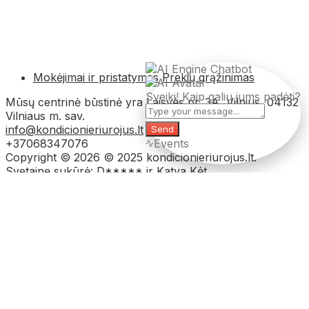
Mokėjimai ir pristatymas
Prekių grąžinimas
Sveiki! Kaip galiu jums padėti?
Mūsų centrinė būstinė yra Laisvės pr. 3A, Vilnius, 04132
Vilniaus m. sav.
info@kondicionieriurojus.lt
Send
+37068347076
Events
Copyright © 2026 © 2025 kondicionieriurojus.lt.
Svetainę sukūrė: D***** ir Katya Kėt