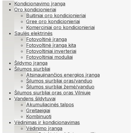
Kondicionavimo įranga
Oro kondicionieriai
Buitiniai oro kondicionieriai
Gree oro kondicionieriai
Komerciniai oro kondicionieriai
Saulės elektrinės
Fotovoltinė įranga
Fotovoltinė įranga kita
Fotovoltiniai inverteriai
Fotovoltiniai moduliai
Šildymo įranga
Šilumos siurbliai
Atsinaujinančios energijos įranga
Šilumos siurbliai oras/vanduo
Šilumos siurbliai žemė/vanduo
Šilumos siurbliai oras oras Vilniuje
Vandens šildytuvai
Akumuliacinės talpos
Greitaeigiai
Kombinuoti
Vėdinimas ir kondicionavimas
Vėdinimo įranga