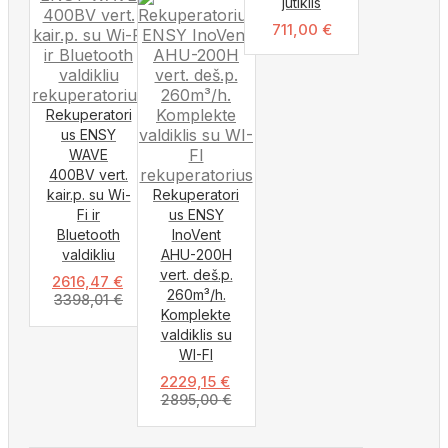
jutiklis
711,00
€
Rekuperatori
us ENSY
WAVE
400BV vert.
kair.p. su Wi-
Rekuperatori
Fi ir
us ENSY
Bluetooth
InoVent
valdikliu
AHU-200H
vert. deš.p.
2616,47
€
260m³/h.
3398,01
€
Komplekte
valdiklis su
WI-FI
2229,15
€
2895,00
€