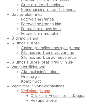
Buitiniai oro kondicionieriai
Gree oro kondicionieriai
Komerciniai oro kondicionieriai
Saulės elektrinės
Fotovoltinė įranga
Fotovoltinė įranga kita
Fotovoltiniai inverteriai
Fotovoltiniai moduliai
Šildymo įranga
Šilumos siurbliai
Atsinaujinančios energijos įranga
Šilumos siurbliai oras/vanduo
Šilumos siurbliai žemė/vanduo
Šilumos siurbliai oras oras Vilniuje
Vandens šildytuvai
Akumuliacinės talpos
Greitaeigiai
Kombinuoti
Vėdinimas ir kondicionavimas
Vėdinimo įranga
Ortakiai ir vėdinimo medžiagos
Rekuperatoriai