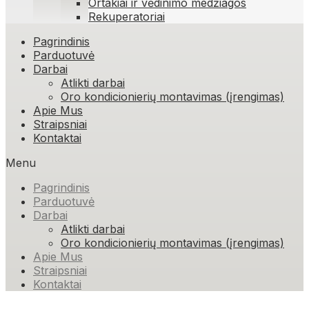
Ortakiai ir vėdinimo medžiagos
Rekuperatoriai
Skip
Pagrindinis
to
Parduotuvė
content
Darbai
Atlikti darbai
Oro kondicionierių montavimas (įrengimas)
Apie Mus
Straipsniai
Kontaktai
Menu
Pagrindinis
Parduotuvė
Darbai
Atlikti darbai
Oro kondicionierių montavimas (įrengimas)
Apie Mus
Straipsniai
Kontaktai