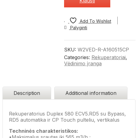
Klausti
Add To Wishlist
Palyginti
SKU:
W2VED-R-A160515CP
Categories:
Rekuperatoriai
,
Vėdinimo įranga
Description
Additional information
Rekuperatorius Duplex 580 ECV5.RD5 su Bypass,
RD5 automatika ir CP Touch pulteliu, vertikalus
Techninės charakteristikos:
•Maksimalus srautas iki 565 m3/h ;