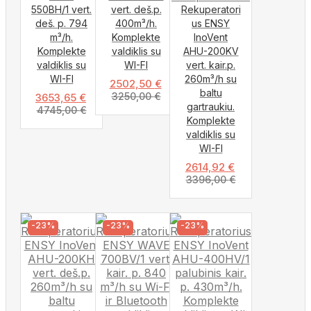
550BH/1 vert.
vert. deš.p.
Rekuperatori
deš. p. 794
400m³/h.
us ENSY
m³/h.
Komplekte
InoVent
Komplekte
valdiklis su
AHU-200KV
valdiklis su
WI-FI
vert. kair.p.
WI-FI
260m³/h su
2502,50
€
baltu
3250,00
€
3653,65
€
gartraukiu.
4745,00
€
Komplekte
valdiklis su
WI-FI
2614,92
€
3396,00
€
-23%
-23%
-23%