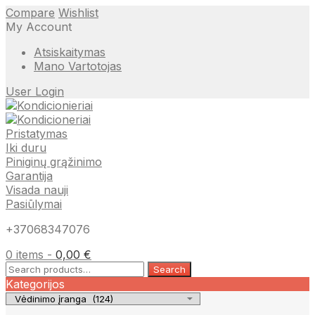
Compare
Wishlist
My Account
Atsiskaitymas
Mano Vartotojas
User Login
Pristatymas
Iki duru
Piniginų grąžinimo
Garantija
Visada nauji
Pasiūlymai
+37068347076
0 items -
0,00
€
Search
Search
for:
Kategorijos