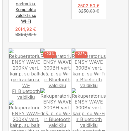
gartraukiu.
2502,50
€
Komplekte
3250,00
€
valdiklis su
WI-FI
2614,92
€
3396,00
€
-23%
-23%