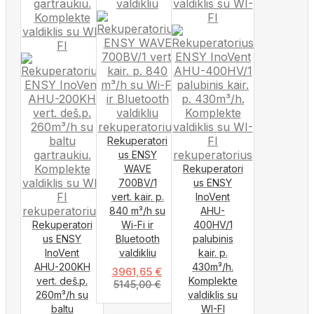
Rekuperatori
us ENSY
WAVE
Rekuperatori
700BV/1
us ENSY
vert. kair. p.
InoVent
840 m³/h su
AHU-
Rekuperatori
Wi-Fi ir
400HV/1
us ENSY
Bluetooth
palubinis
InoVent
valdikliu
kair. p.
AHU-200KH
430m³/h.
3961,65
€
vert. deš.p.
Komplekte
5145,00
€
260m³/h su
valdiklis su
baltu
WI-FI