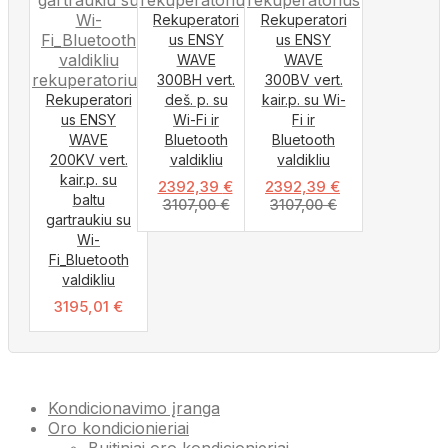
Rekuperatori
Rekuperatori
us ENSY
us ENSY
WAVE
WAVE
300BH vert.
300BV vert.
Rekuperatori
deš. p. su
kair.p. su Wi-
us ENSY
Wi-Fi ir
Fi ir
WAVE
Bluetooth
Bluetooth
200KV vert.
valdikliu
valdikliu
kair.p. su
2392,39
€
2392,39
€
baltu
3107,00
€
3107,00
€
gartraukiu su
Wi-
Fi_Bluetooth
valdikliu
3195,01
€
Kondicionavimo įranga
Oro kondicionieriai