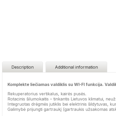
Description
Additional information
Komplekte liečiamas valdiklis su WI-FI funkcija. Vald
Rekuperatorius vertikalus, kairės pusės.
Rotacinis šilumokaitis – tinkantis Lietuvos klimatui, ne
Integruotas drėgmės jutiklis bei elektrinis šildytuvas, ku
Galimybė prijungti gartraukį (gartraukis užsakomas atski