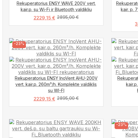
Rekuperatorius ENSY WAVE 200V vert.
Rekuperat
kair.p. su Wi-Fi ir Bluetooth valdikliu
kair. p.
2895,00
€
2229,15
€
3
-23%
Rekuperatorius ENSY InoVent AHU-200V
Rekuperat
vert. kair.p. 260m³/h. Komplekte valdiklis
kair.p
su WI-FI
2895,00
€
2229,15
€
-23%