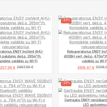
-23%
ratorius ENSY InoVent AHU-
Rekuperatorius ENSY In
 palubinis deš.p. 265m³/h.
400BH vert. deš.p. 470m³/
plekte valdiklis su WI-FI
valdiklis su WI-F
2867,00
€
3398,
2207,59
€
2616,47
€
-23%
Gartraukis ENSY nerūdijanč
LED apšvietimu