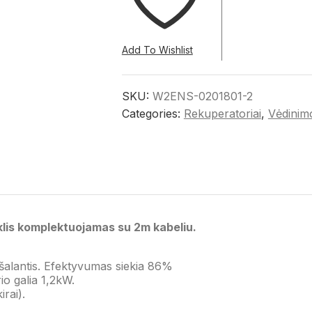
Add To Wishlist
SKU:
W2ENS-0201801-2
Categories:
Rekuperatoriai
,
Vėdinim
iklis komplektuojamas su 2m kabeliu.
užšalantis. Efektyvumas siekia 86%
rio galia 1,2kW.
rai).