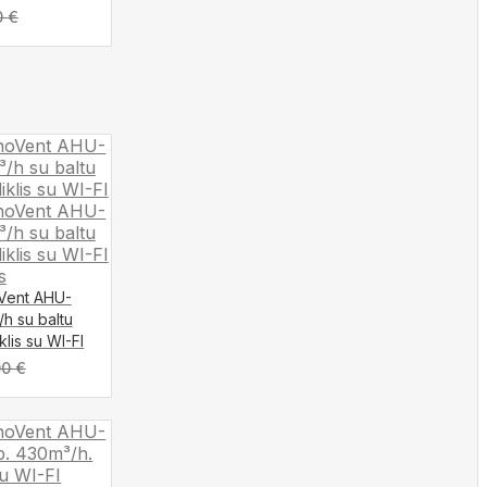
0
€
oVent AHU-
/h su baltu
klis su WI-FI
00
€