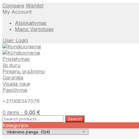
Compare
Wishlist
My Account
Atsiskaitymas
Mano Vartotojas
User Login
Pristatymas
Iki duru
Piniginų grąžinimo
Garantija
Visada nauji
Pasiūlymai
+37068347076
0 items -
0,00
€
Search
Search
for:
Kategorijos