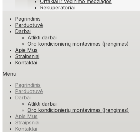
Ortakiai ir vėdinimo medžiagos
Rekuperatoriai
Skip
Pagrindinis
to
Parduotuvė
content
Darbai
Atlikti darbai
Oro kondicionierių montavimas (įrengimas)
Apie Mus
Straipsniai
Kontaktai
Menu
Pagrindinis
Parduotuvė
Darbai
Atlikti darbai
Oro kondicionierių montavimas (įrengimas)
Apie Mus
Straipsniai
Kontaktai