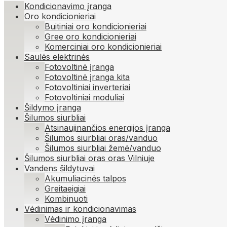
Kondicionavimo įranga
Oro kondicionieriai
Buitiniai oro kondicionieriai
Gree oro kondicionieriai
Komerciniai oro kondicionieriai
Saulės elektrinės
Fotovoltinė įranga
Fotovoltinė įranga kita
Fotovoltiniai inverteriai
Fotovoltiniai moduliai
Šildymo įranga
Šilumos siurbliai
Atsinaujinančios energijos įranga
Šilumos siurbliai oras/vanduo
Šilumos siurbliai žemė/vanduo
Šilumos siurbliai oras oras Vilniuje
Vandens šildytuvai
Akumuliacinės talpos
Greitaeigiai
Kombinuoti
Vėdinimas ir kondicionavimas
Vėdinimo įranga