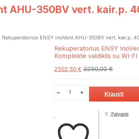
t AHU-350BV vert. kair.p. 4
»
Rekuperatorius ENSY InoVent AHU-350BV vert. kair.p. 400
Rekuperatorius ENSY InoVen
Komplekte valdiklis su WI-FI
3250,00
€
2502,50
€
Quantity
Klausti
Palyginti