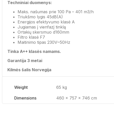
Techniniai duomenys:
Maks. našumas prie 100 Pa – 401 m3/h
Triukšmo lygis 45dB(A)
Energijos efektyvumo klasė A
Jugiamas į vienfazį tinklą
Ortakių skersmuo d160mm
Filtro klasė F7
Maitinimo tipas 230V~50Hz
Tinka A++ klasės namams.
Garantija 3 metai
Kilmės šalis Norvegija
Weight
65 kg
Dimensions
460 × 757 × 746 cm