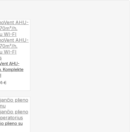
oVent AHU-
h. Komplekte
I
01
€
io plieno su