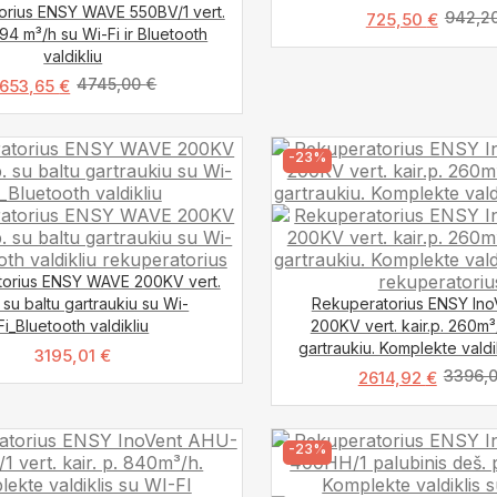
orius ENSY WAVE 550BV/1 vert.
942,2
725,50
€
 794 m³/h su Wi-Fi ir Bluetooth
valdikliu
4745,00
€
653,65
€
-23%
orius ENSY WAVE 200KV vert.
. su baltu gartraukiu su Wi-
Rekuperatorius ENSY In
Fi_Bluetooth valdikliu
200KV vert. kair.p. 260m³
gartraukiu. Komplekte valdi
3195,01
€
3396,
2614,92
€
-23%