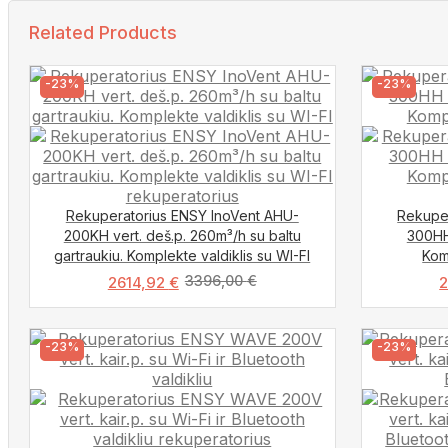
Related Products
-23%
-23%
Rekuperatorius ENSY InoVent AHU-
Rekupe
200KH vert. deš.p. 260m³/h su baltu
300HH
gartraukiu. Komplekte valdiklis su WI-FI
Kom
3396,00
€
2614,92
€
-23%
-23%