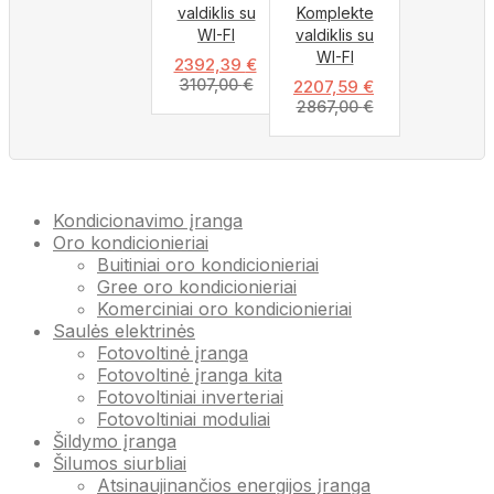
valdiklis su
Komplekte
WI-FI
valdiklis su
WI-FI
2392,39
€
3107,00
€
2207,59
€
2867,00
€
Kondicionavimo įranga
Oro kondicionieriai
Buitiniai oro kondicionieriai
Gree oro kondicionieriai
Komerciniai oro kondicionieriai
Saulės elektrinės
Fotovoltinė įranga
Fotovoltinė įranga kita
Fotovoltiniai inverteriai
Fotovoltiniai moduliai
Šildymo įranga
Šilumos siurbliai
Atsinaujinančios energijos įranga