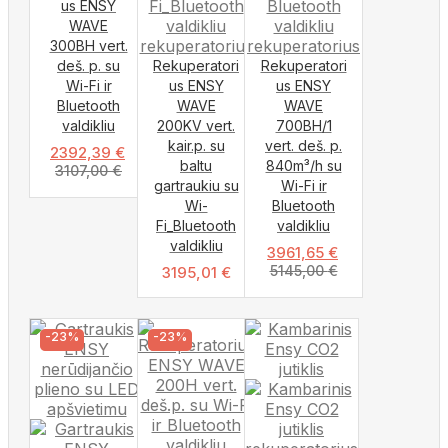
us ENSY
WAVE
300BH vert.
deš. p. su
Rekuperatori
Rekuperatori
Wi-Fi ir
us ENSY
us ENSY
Bluetooth
WAVE
WAVE
valdikliu
200KV vert.
700BH/1
kair.p. su
vert. deš. p.
2392,39
€
baltu
840m³/h su
3107,00
€
gartraukiu su
Wi-Fi ir
Wi-
Bluetooth
Fi_Bluetooth
valdikliu
valdikliu
3961,65
€
5145,00
€
3195,01
€
-23%
-23%