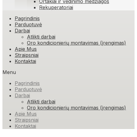
Ortakiai ir vėdinimo medžiagos
Rekuperatoriai
Skip
Pagrindinis
to
Parduotuvė
content
Darbai
Atlikti darbai
Oro kondicionierių montavimas (įrengimas)
Apie Mus
Straipsniai
Kontaktai
Menu
Pagrindinis
Parduotuvė
Darbai
Atlikti darbai
Oro kondicionierių montavimas (įrengimas)
Apie Mus
Straipsniai
Kontaktai