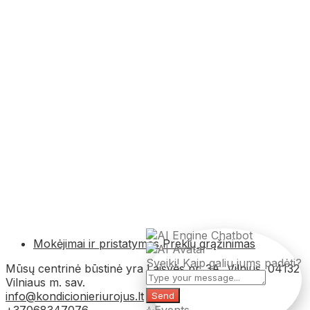
Mokėjimai ir pristatymas
Prekių grąžinimas
Sveiki! Kaip galiu jums padėti?
Mūsų centrinė būstinė yra Laisvės pr. 3A, Vilnius, 04132
Vilniaus m. sav.
info@kondicionieriurojus.lt
Send