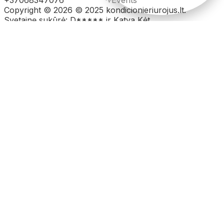
+37068347076
Events
Copyright © 2026 © 2025 kondicionieriurojus.lt.
Svetainę sukūrė: D***** ir Katya Kėt