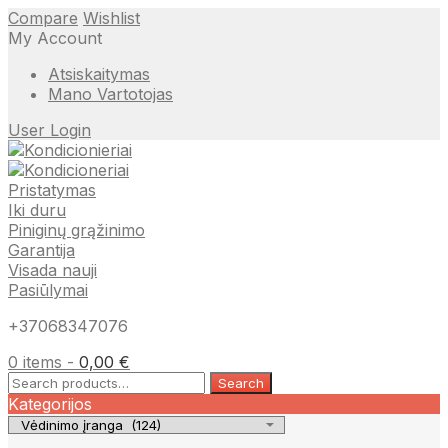
Compare
Wishlist
My Account
Atsiskaitymas
Mano Vartotojas
User Login
Pristatymas
Iki duru
Piniginų grąžinimo
Garantija
Visada nauji
Pasiūlymai
+37068347076
0 items -
0,00
€
Search
Search
for:
Kategorijos