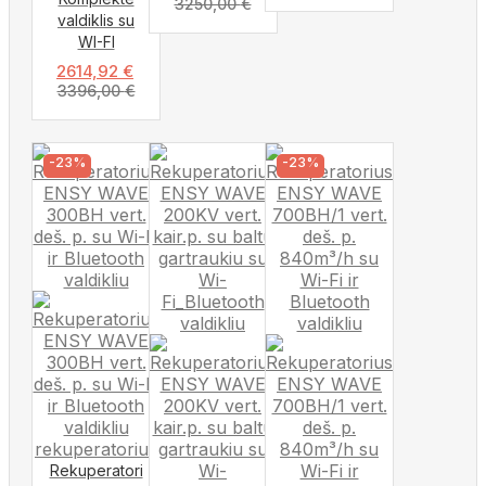
3250,00
€
valdiklis su
WI-FI
2614,92
€
3396,00
€
-23%
-23%
Rekuperatori