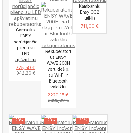
Kambarinis
Ensy CO2
jutiklis
711,00
€
Gartraukis
ENSY
nerūdijančio
plieno su
Rekuperatori
LED
us ENSY
apšvietimu
WAVE 200H
725,50
€
vert. deš.p.
942,20
€
su Wi-Fi ir
Bluetooth
valdikliu
2229,15
€
2895,00
€
-23%
-23%
-23%