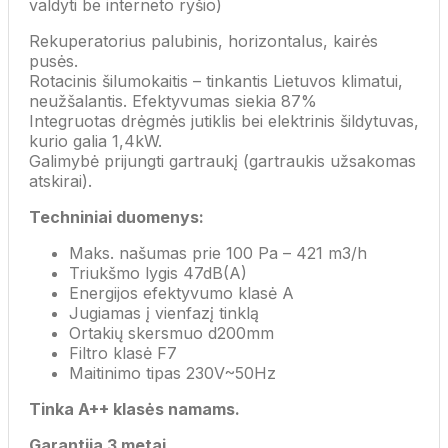
valdyti be interneto ryšio)
Rekuperatorius palubinis, horizontalus, kairės
pusės.
Rotacinis šilumokaitis – tinkantis Lietuvos klimatui,
neužšalantis. Efektyvumas siekia 87%
Integruotas drėgmės jutiklis bei elektrinis šildytuvas,
kurio galia 1,4kW.
Galimybė prijungti gartraukį (gartraukis užsakomas
atskirai).
Techniniai duomenys:
Maks. našumas prie 100 Pa – 421 m3/h
Triukšmo lygis 47dB(A)
Energijos efektyvumo klasė A
Jugiamas į vienfazį tinklą
Ortakių skersmuo d200mm
Filtro klasė F7
Maitinimo tipas 230V~50Hz
Tinka A++ klasės namams.
Garantija 3 metai