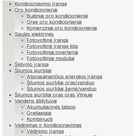
Kondicionavimo įranga
Oro kondicionieriai
Buitiniai oro kondicionieriai
Gree oro kondicionieriai
Komerciniai oro kondicionieriai
Saulės elektrinės
Fotovoltinė įranga
Fotovoltinė įranga kita
Fotovoltiniai inverteriai
Fotovoltiniai moduliai
Šildymo įranga
Šilumos siurbliai
Atsinaujinančios energijos įranga
Šilumos siurbliai oras/vanduo
Šilumos siurbliai žemė/vanduo
Šilumos siurbliai oras oras Vilniuje
Vandens šildytuvai
Akumuliacinės talpos
Greitaeigiai
Kombinuoti
Vėdinimas ir kondicionavimas
Vėdinimo įranga