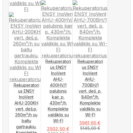
Rekuperatori
Rekuperatori
us ENSY
us ENSY
InoVent
InoVent
AHU-
AHU-
Rekuperatori
400HV/1
700BH/1
us ENSY
palubinis
vert. deš. p.
InoVent
kair. p.
840m³/h.
AHU-200KH
430m³/h.
Komplekte
vert. deš.p.
Komplekte
valdiklis su
260m³/h su
valdiklis su
WI-FI
baltu
WI-FI
3961,65
€
gartraukiu.
5145,00
€
2502,50
€
Komplekte