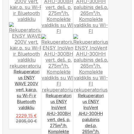
Rekuperatori
us ENSY
WAVE 200V
vert. kair.p.
su Wi-Fi ir
Rekuperatori
Rekuperatori
Bluetooth
us ENSY
us ENSY
valdikliu
InoVent
InoVent
AHU-300BH
AHU-300HH
2229,15
€
vert. deš. p.
palubinis
2895,00
€
275m³/h.
deš.p.
Komplekte
265m³/h.