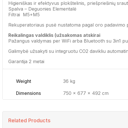
Higieniškas ir efektyvus plokštelinis, priešpriešinių srau
Spalva – Deguonies Elementalė
Filtrai M5+M5
Rekuperatoriaus pusė nustatoma pagal oro padavimo pusę
Reikalingas valdiklis (užsakomas atskirai
Pažangus valdymas per WiFi arba Bluetooth su 3in1 pul
Galimybė užsakyti su integruotu CO2 davikliu automatin
Garantija 2 metai
Weight
36 kg
Dimensions
750 × 677 × 492 cm
Related Products