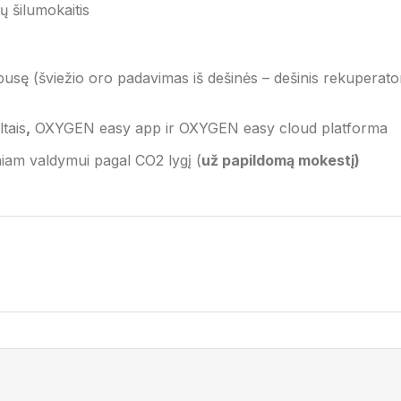
tų šilumokaitis
 (šviežio oro padavimas iš dešinės – dešinis rekuperatorius
tais
,
OXYGEN easy app ir OXYGEN easy cloud platforma
iam valdymui pagal CO2 lygį (
už papildomą mokestį)