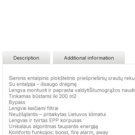
Description
Additional information
Sieninis entalpinis plokštelinis priešpriešinių srautų rek
Su entalpija – išsaugo drėgmę
Lengva montuoti ir paprasta valdyti
Šilumogrąžos naud
Tinkamas būstams iki 200 m2
Bypass
Lengvai keičiami filtrai
Neužšąlantis – pritaikytas Lietuvos klimatui
Lengvas ir tvirtas EPP korpusas
Unikalaus algoritmas taupantis energiją
Komforto funkcijos: boost, fire alarm, away