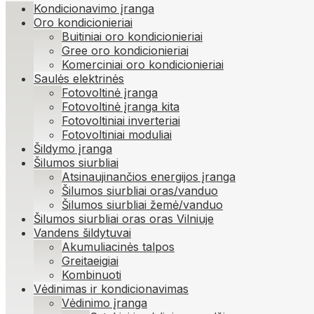
Kondicionavimo įranga
Oro kondicionieriai
Buitiniai oro kondicionieriai
Gree oro kondicionieriai
Komerciniai oro kondicionieriai
Saulės elektrinės
Fotovoltinė įranga
Fotovoltinė įranga kita
Fotovoltiniai inverteriai
Fotovoltiniai moduliai
Šildymo įranga
Šilumos siurbliai
Atsinaujinančios energijos įranga
Šilumos siurbliai oras/vanduo
Šilumos siurbliai žemė/vanduo
Šilumos siurbliai oras oras Vilniuje
Vandens šildytuvai
Akumuliacinės talpos
Greitaeigiai
Kombinuoti
Vėdinimas ir kondicionavimas
Vėdinimo įranga