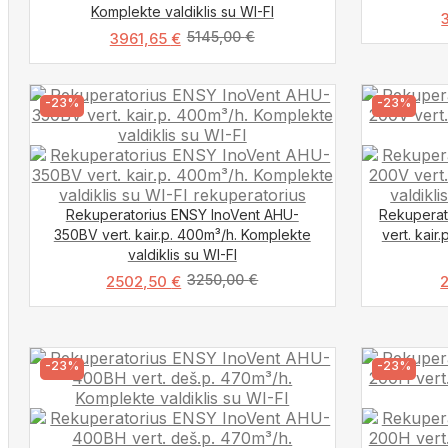
Komplekte valdiklis su WI-FI
5145,00
€
3961,65
€
-23%
-23%
Rekuperatorius ENSY InoVent AHU-
Rekuperat
350BV vert. kair.p. 400m³/h. Komplekte
vert. kair
valdiklis su WI-FI
3250,00
€
2502,50
€
-23%
-23%