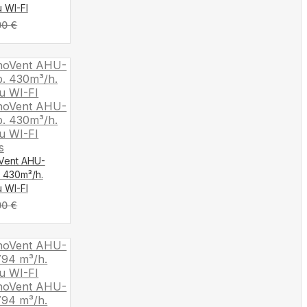
u WI-FI
00
€
oVent AHU-
. 430m³/h.
u WI-FI
00
€