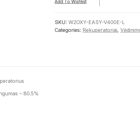
Add To Wishlist
SKU:
W2OXY-EASY-V400E-L
Categories:
Rekuperatoriai
,
Vėdinim
uperatorius
ingumas – 80.5%