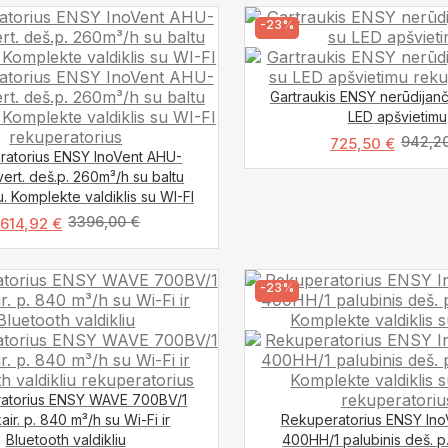
-23%
Gartraukis ENSY nerūdijanč
LED apšvietimu
942,2
725,50
€
ratorius ENSY InoVent AHU-
ert. deš.p. 260m³/h su baltu
u. Komplekte valdiklis su WI-FI
3396,00
€
614,92
€
-23%
atorius ENSY WAVE 700BV/1
kair. p. 840 m³/h su Wi-Fi ir
Rekuperatorius ENSY In
Bluetooth valdikliu
400HH/1 palubinis deš. p