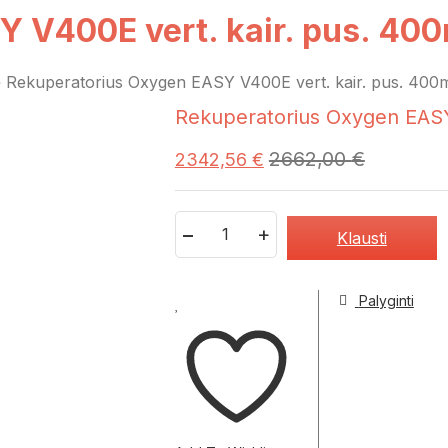
 V400E vert. kair. pus. 400
»
Rekuperatorius Oxygen EASY V400E vert. kair. pus. 400m3
Rekuperatorius Oxygen EASY 
2662,00
€
2342,56
€
Quantity
Klausti
Palyginti