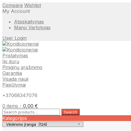
Compare
Wishlist
My Account
Atsiskaitymas
Mano Vartotojas
User Login
Pristatymas
Iki duru
Piniginų grąžinimo
Garantija
Visada nauji
Pasiūlymai
+37068347076
0 items -
0,00
€
Search
Search
for:
Kategorijos