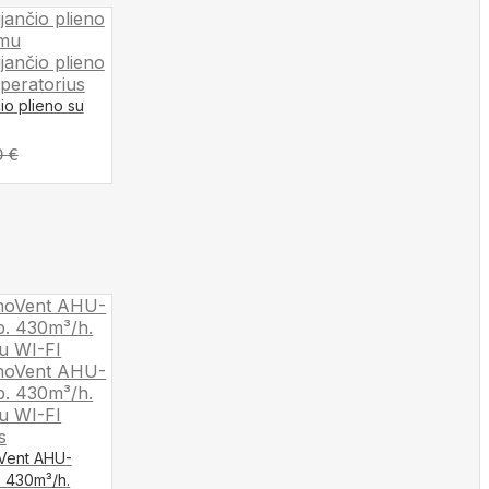
io plieno su
0
€
oVent AHU-
. 430m³/h.