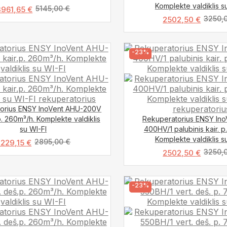
Komplekte valdiklis s
5145,00
€
3961,65
€
3250,
2502,50
€
-23%
orius ENSY InoVent AHU-200V
.p. 260m³/h. Komplekte valdiklis
Rekuperatorius ENSY In
su WI-FI
400HV/1 palubinis kair. p
Komplekte valdiklis s
2895,00
€
2229,15
€
3250,
2502,50
€
-23%