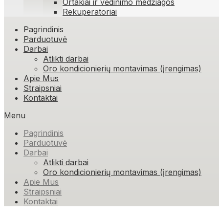
Ortakiai ir vėdinimo medžiagos
Rekuperatoriai
Skip
Pagrindinis
to
Parduotuvė
content
Darbai
Atlikti darbai
Oro kondicionierių montavimas (įrengimas)
Apie Mus
Straipsniai
Kontaktai
Menu
Pagrindinis
Parduotuvė
Darbai
Atlikti darbai
Oro kondicionierių montavimas (įrengimas)
Apie Mus
Straipsniai
Kontaktai