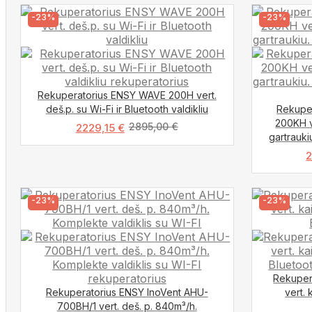
-23%
-23%
Rekuperatorius ENSY WAVE 200H vert.
deš.p. su Wi-Fi ir Bluetooth valdikliu
Rekupe
200KH v
2895,00
€
2229,15
€
gartrauki
2
-23%
-23%
Rekuper
Rekuperatorius ENSY InoVent AHU-
vert. 
700BH/1 vert. deš. p. 840m³/h.