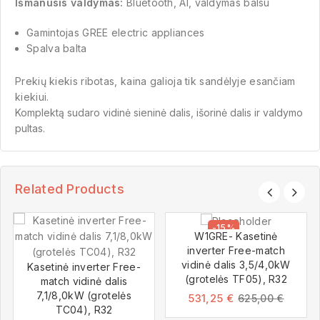
Išmanusis valdymas:
Bluetooth, AI, valdymas balsu
Gamintojas GREE electric appliances
Spalva balta
Prekių kiekis ribotas, kaina galioja tik sandėlyje esančiam
kiekiui.
Komplektą sudaro vidinė sieninė dalis, išorinė dalis ir valdymo
pultas.
Related Products
-15%
W1GRE- Kasetinė
inverter Free-match
vidinė dalis 3,5/4,0kW
Kasetinė inverter Free-
(grotelės TF05), R32
match vidinė dalis
7,1/8,0kW (grotelės
531,25
€
625,00
€
TC04), R32