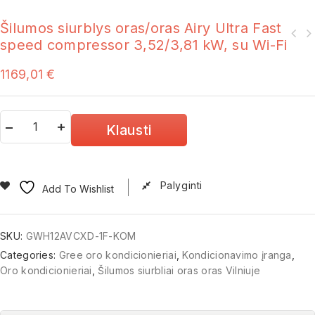
Šilumos siurblys oras/oras Airy Ultra Fast
speed compressor 3,52/3,81 kW, su Wi-Fi
1169,01
€
Klausti
Palyginti
Add To Wishlist
SKU:
GWH12AVCXD-1F-KOM
Categories:
Gree oro kondicionieriai
,
Kondicionavimo įranga
,
Oro kondicionieriai
,
Šilumos siurbliai oras oras Vilniuje