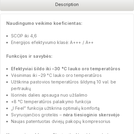
Description
Naudingumo veikimo koeficientas:
SCOP iki 4,6
Energijos efektyvumo klasė: A+++ / A++
Funkcijos ir savybės:
Efektyviai šildo iki –30 °C lauko oro temperatūros
Vėsinimas iki –29 °C lauko oro temperatūros
Užtikrina pastovios temperatūros šildymą 10 val. be
pertraukų
Išorinės dalies apsauga nuo užšalimo
+8 °C temperatūros palaikymo funkcija
„I Feel” funkcija užtikrina optimalų komfortą
Svyruojančios grotelės –
nėra tiesioginio skersvėjo
Naujas patentuotas dviejų pakopų kompresorius