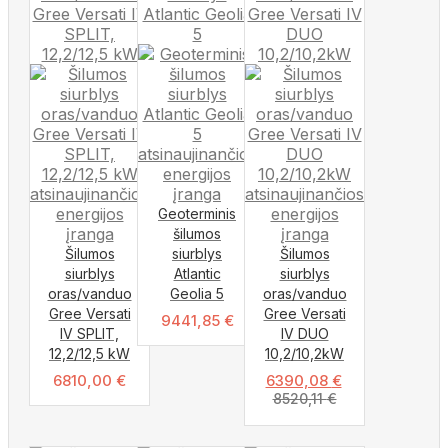
Geoterminis
šilumos
Šilumos
siurblys
Šilumos
siurblys
Atlantic
siurblys
oras/vanduo
Geolia 5
oras/vanduo
Gree Versati
Gree Versati
9441,85
€
IV SPLIT,
IV DUO
12,2/12,5 kW
10,2/10,2kW
6810,00
€
6390,08
€
8520,11
€