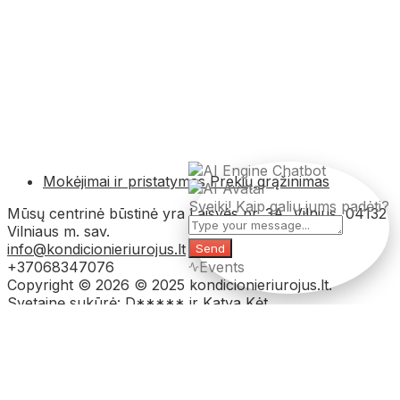
Mokėjimai ir pristatymas
Prekių grąžinimas
Sveiki! Kaip galiu jums padėti?
Mūsų centrinė būstinė yra Laisvės pr. 3A, Vilnius, 04132
Vilniaus m. sav.
info@kondicionieriurojus.lt
Send
+37068347076
Events
Copyright © 2026 © 2025 kondicionieriurojus.lt.
Svetainę sukūrė: D***** ir Katya Kėt