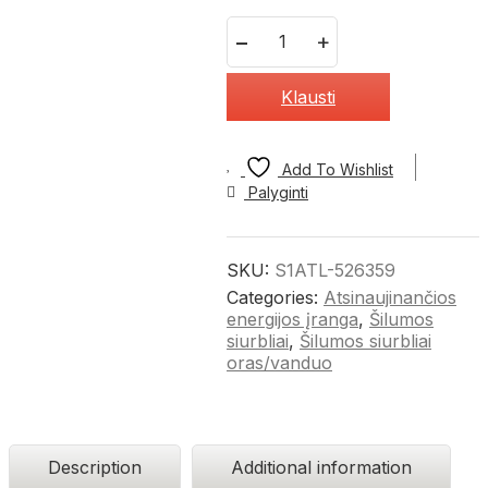
Quantity
Klausti
Add To Wishlist
Palyginti
SKU:
S1ATL-526359
Categories:
Atsinaujinančios
energijos įranga
,
Šilumos
siurbliai
,
Šilumos siurbliai
oras/vanduo
Description
Additional information