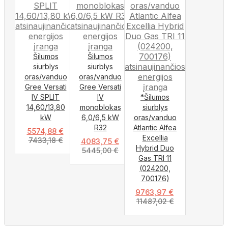
Šilumos
Šilumos
siurblys
siurblys
oras/vanduo
oras/vanduo
Gree Versati
Gree Versati
IV SPLIT
IV
*Šilumos
14,60/13,80
monoblokas
siurblys
kW
6,0/6,5 kW
oras/vanduo
R32
Atlantic Alfea
5574,88
€
Excellia
7433,18
€
4083,75
€
Hybrid Duo
5445,00
€
Gas TRI 11
(024200,
700176)
9763,97
€
11487,02
€