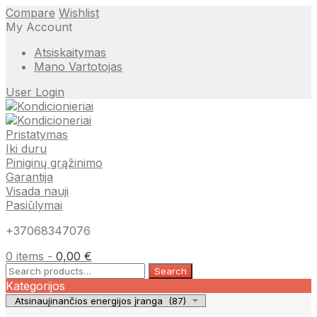
Compare
Wishlist
My Account
Atsiskaitymas
Mano Vartotojas
User Login
Pristatymas
Iki duru
Piniginų grąžinimo
Garantija
Visada nauji
Pasiūlymai
+37068347076
0 items -
0,00
€
Search
Search
for:
Kategorijos