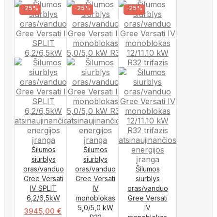
-25%
-25%
-25%
Šilumos
Šilumos
siurblys
siurblys
oras/vanduo
oras/vanduo
Šilumos
Gree Versati
Gree Versati
siurblys
IV SPLIT
IV
oras/vanduo
6,2/6,5kW
monoblokas
Gree Versati
5,0/5,0 kW
IV
3945,00
€