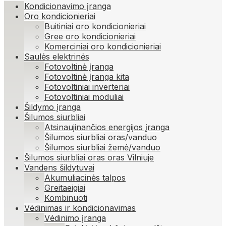
Kondicionavimo įranga
Oro kondicionieriai
Buitiniai oro kondicionieriai
Gree oro kondicionieriai
Komerciniai oro kondicionieriai
Saulės elektrinės
Fotovoltinė įranga
Fotovoltinė įranga kita
Fotovoltiniai inverteriai
Fotovoltiniai moduliai
Šildymo įranga
Šilumos siurbliai
Atsinaujinančios energijos įranga
Šilumos siurbliai oras/vanduo
Šilumos siurbliai žemė/vanduo
Šilumos siurbliai oras oras Vilniuje
Vandens šildytuvai
Akumuliacinės talpos
Greitaeigiai
Kombinuoti
Vėdinimas ir kondicionavimas
Vėdinimo įranga