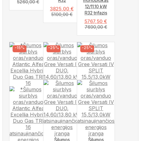
R32
monoblokas
5260,00
€
12/11.10 kW
3825,00
€
R32 trifazis
5100,00
€
5767,50
€
7690,00
€
-15%
-25%
-25%
Šilumos
Šilumos