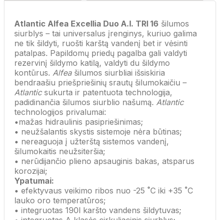
Atlantic Alfea Excellia Duo A.I. TRI 16
šilumos
siurblys – tai universalus įrenginys, kuriuo galima
ne tik šildyti, ruošti karštą vandenį bet ir vėsinti
patalpas. Papildomų priedų pagalba gali valdyti
rezervinį šildymo katilą, valdyti du šildymo
kontūrus.
Alfea
šilumos siurbliai išsiskiria
bendraašiu priešpriešinių srautų šilumokaičiu –
Atlantic
sukurta ir patentuota technologija,
padidinančia šilumos siurblio našumą.
Atlantic
technologijos privalumai:
•mažas hidraulinis pasipriešinimas;
• neužšalantis skystis sistemoje nėra būtinas;
• nereaguoja į užterštą sistemos vandenį,
šilumokaitis neužsiteršia;
• nerūdijančio plieno apsauginis bakas, atsparus
korozijai;
Ypatumai:
• efektyvaus veikimo ribos nuo -25 ˚C iki +35 ˚C
lauko oro temperatūros;
• integruotas 190l karšto vandens šildytuvas;