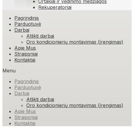
Ortakiai ir vėdinimo medžiagos
Rekuperatoriai
Skip
Pagrindinis
to
Parduotuvė
content
Darbai
Atlikti darbai
Oro kondicionierių montavimas (įrengimas)
Apie Mus
Straipsniai
Kontaktai
Menu
Pagrindinis
Parduotuvė
Darbai
Atlikti darbai
Oro kondicionierių montavimas (įrengimas)
Apie Mus
Straipsniai
Kontaktai