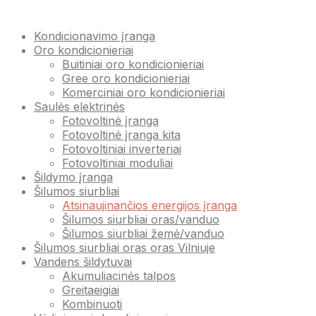
Kondicionavimo įranga
Oro kondicionieriai
Buitiniai oro kondicionieriai
Gree oro kondicionieriai
Komerciniai oro kondicionieriai
Saulės elektrinės
Fotovoltinė įranga
Fotovoltinė įranga kita
Fotovoltiniai inverteriai
Fotovoltiniai moduliai
Šildymo įranga
Šilumos siurbliai
Atsinaujinančios energijos įranga
Šilumos siurbliai oras/vanduo
Šilumos siurbliai žemė/vanduo
Šilumos siurbliai oras oras Vilniuje
Vandens šildytuvai
Akumuliacinės talpos
Greitaeigiai
Kombinuoti