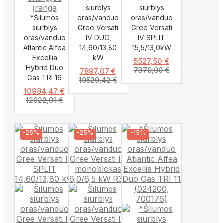
siurblys
siurblys
*Šilumos
oras/vanduo
oras/vanduo
siurblys
Gree Versati
Gree Versati
oras/vanduo
IV DUO,
IV SPLIT
Atlantic Alfea
14,60/13,80
15,5/13,0kW
Excellia
kW
5527,50
€
Hybrid Duo
7370,00
€
7897,07
€
Gas TRI 16
10529,42
€
10984,47
€
12922,91
€
-25%
-25%
-15%