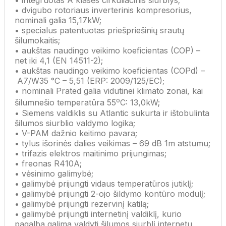
• integruotas A klasės cirkuliacinis siurblys;
• dvigubo rotoriaus inverterinis kompresorius,
nominali galia 15,17kW;
• specialus patentuotas priešpriešinių srautų
šilumokaitis;
• aukštas naudingo veikimo koeficientas (COP) –
net iki 4,1
(EN 14511-2)
;
• aukštas naudingo veikimo koeficientas (COPd) –
A7/W35 °C – 5,51
(ERP: 2009/125/EC)
;
• nominali Prated galia vidutinei klimato zonai, kai
o
šilumnešio temperatūra 55
C: 13,0kW;
• Siemens valdiklis su Atlantic sukurta ir ištobulinta
šilumos siurblio valdymo logika;
• V-PAM dažnio keitimo pavara;
• tylus išorinės dalies veikimas – 69 dB 1m atstumu;
• trifazis elektros maitinimo prijungimas;
• freonas R410A;
• vėsinimo galimybė;
• galimybė prijungti vidaus temperatūros jutiklį;
• galimybė prijungti 2-ojo šildymo kontūro modulį;
• galimybė prijungti rezervinį katilą;
• galimybė prijungti internetinį valdiklį, kurio
pagalba galima valdyti šilumos siurblį internetu