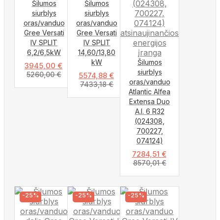
Šilumos
Šilumos
siurblys
siurblys
oras/vanduo
oras/vanduo
Gree Versati
Gree Versati
IV SPLIT
IV SPLIT
6,2/6,5kW
14,60/13,80
kW
Šilumos
3945,00
€
siurblys
5260,00
€
5574,88
€
oras/vanduo
7433,18
€
Atlantic Alfea
Extensa Duo
A.I. 6 R32
(024308,
700227,
074124)
7284,51
€
8570,01
€
-25%
-25%
-25%