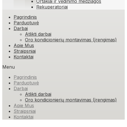
Ortakiai ir vėdinimo medžiagos
Rekuperatoriai
Skip
Pagrindinis
to
Parduotuvė
content
Darbai
Atlikti darbai
Oro kondicionierių montavimas (įrengimas)
Apie Mus
Straipsniai
Kontaktai
Menu
Pagrindinis
Parduotuvė
Darbai
Atlikti darbai
Oro kondicionierių montavimas (įrengimas)
Apie Mus
Straipsniai
Kontaktai