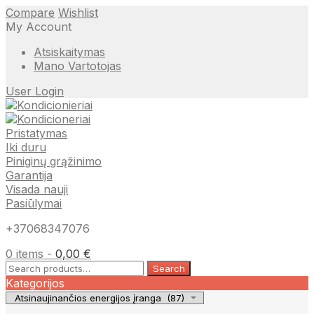
Compare
Wishlist
My Account
Atsiskaitymas
Mano Vartotojas
User Login
Pristatymas
Iki duru
Piniginų grąžinimo
Garantija
Visada nauji
Pasiūlymai
+37068347076
0 items -
0,00
€
Search
Search
for:
Kategorijos