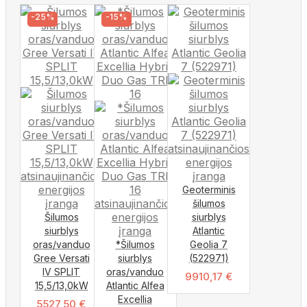
-25%
-15%
Geoterminis
šilumos
Šilumos
siurblys
siurblys
Atlantic
oras/vanduo
*Šilumos
Geolia 7
Gree Versati
siurblys
(522971)
IV SPLIT
oras/vanduo
9910,17
€
15,5/13,0kW
Atlantic Alfea
Excellia
5527,50
€