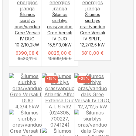
Šilumos
Šilumos
Šilumos
siurblys
siurblys
siurblys
oras/vanduo
oras/vanduo
oras/vanduo
Gree Versati
Gree Versati
Gree Versati
IV DUO
IV DUO
IV SPLIT,
10,2/10,2kW
15,5/13,0kW
12,2/12,5 kW
6390,08
€
8025,00
€
6810,00
€
8520,11
€
10699,99
€
-15%
-25%