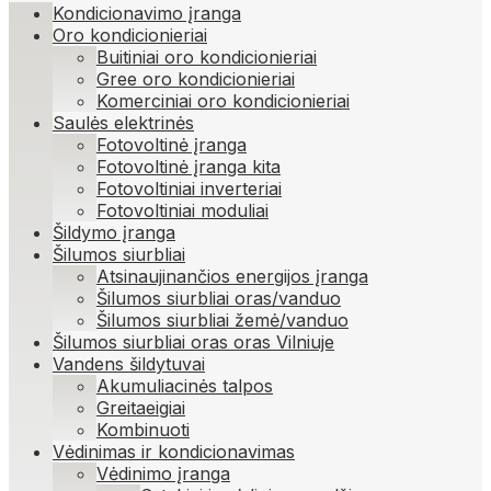
Kondicionavimo įranga
Oro kondicionieriai
Buitiniai oro kondicionieriai
Gree oro kondicionieriai
Komerciniai oro kondicionieriai
Saulės elektrinės
Fotovoltinė įranga
Fotovoltinė įranga kita
Fotovoltiniai inverteriai
Fotovoltiniai moduliai
Šildymo įranga
Šilumos siurbliai
Atsinaujinančios energijos įranga
Šilumos siurbliai oras/vanduo
Šilumos siurbliai žemė/vanduo
Šilumos siurbliai oras oras Vilniuje
Vandens šildytuvai
Akumuliacinės talpos
Greitaeigiai
Kombinuoti
Vėdinimas ir kondicionavimas
Vėdinimo įranga