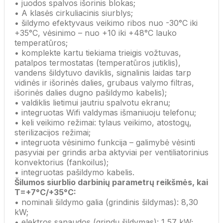
• juodos spalvos išorinis blokas;
• A klasės cirkuliacinis siurblys;
• šildymo efektyvaus veikimo ribos nuo -30°C iki
+35°C, vėsinimo – nuo +10 iki +48°C lauko
temperatūros;
• komplekte kartu tiekiama trieigis vožtuvas,
patalpos termostatas (temperatūros jutiklis),
vandens šildytuvo daviklis, signalinis laidas tarp
vidinės ir išorinės dalies, grubaus valymo filtras,
išorinės dalies dugno pašildymo kabelis);
• valdiklis lietimui jautriu spalvotu ekranu;
• integruotas Wifi valdymas išmaniuoju telefonu;
• keli veikimo režimai: tylaus veikimo, atostogų,
sterilizacijos režimai;
• integruota vėsinimo funkcija – galimybė vėsinti
pasyviai per grindis arba aktyviai per ventiliatorinius
konvektorius (fankoilus);
• integruotas pašildymo kabelis.
Šilumos siurblio darbinių parametrų reikšmės, kai
T=+7°C/+35°C:
• nominali šildymo galia (grindinis šildymas): 8,30
kW;
• elektros sąnaudos (grindų šildymas): 1,57 kW;