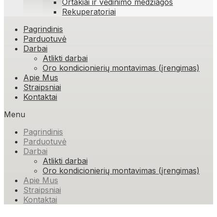
Ortakiai ir vėdinimo medžiagos
Rekuperatoriai
Skip
Pagrindinis
to
Parduotuvė
content
Darbai
Atlikti darbai
Oro kondicionierių montavimas (įrengimas)
Apie Mus
Straipsniai
Kontaktai
Menu
Pagrindinis
Parduotuvė
Darbai
Atlikti darbai
Oro kondicionierių montavimas (įrengimas)
Apie Mus
Straipsniai
Kontaktai