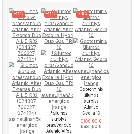
-15%
-15%
-15%
Geoterminis
šilumos
siurblys
Atlantic
*Šilumos
Geolia 10
siurblys
8186,86
€
oras/vanduo
9631,60
€
Atlantic Alfea