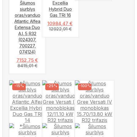
Šilumos
Excellia
siurblys
Hybrid Duo
oras/vanduo
Gas TRI 16
Atlantic Alfea
10984,47
€
Extensa Duo
12922,91
€
A.I. 5 R32
(024307,
700227,
074124)
7152,75
€
8415,01
€
-15%
-25%
-100%