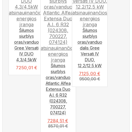
Šilumos
Šilumos
siurblys
siurblys
oras/vanduo
oras/vanduo
Gree Versati
dalis Gree
IV DUO
Versati IV
4,3/4,5kW
DUO,
Šilumos
12,2/12,5 kW
7250,01
€
siurblys
7125,00
€
oras/vanduo
9500,00
€
Atlantic Alfea
Extensa Duo
A.I. 6 R32
(024308,
700227,
074124)
7284,51
€
8570,01
€