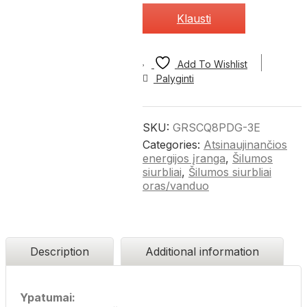
Klausti
Add To Wishlist
Palyginti
SKU:
GRSCQ8PDG-3E
Categories:
Atsinaujinančios
energijos įranga
,
Šilumos
siurbliai
,
Šilumos siurbliai
oras/vanduo
Description
Additional information
Ypatumai: