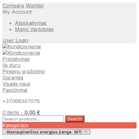
Compare
Wishlist
My Account
Atsiskaitymas
Mano Vartotojas
User Login
Pristatymas
Iki duru
Piniginų grąžinimo
Garantija
Visada nauji
Pasiūlymai
+37068347076
0 items -
0,00
€
Search
Search
for:
Kategorijos