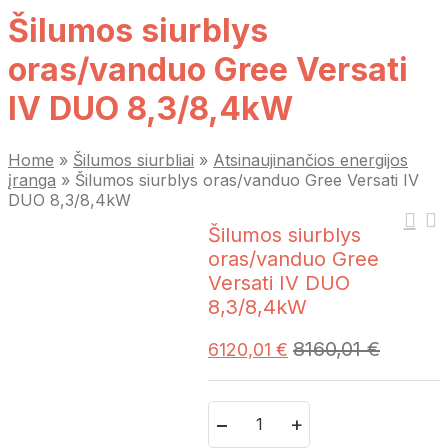
Šilumos siurblys
oras/vanduo Gree Versati
IV DUO 8,3/8,4kW
Home
»
Šilumos siurbliai
»
Atsinaujinančios energijos
įranga
»
Šilumos siurblys oras/vanduo Gree Versati IV
DUO 8,3/8,4kW
Šilumos siurblys
oras/vanduo Gree
Versati IV DUO
8,3/8,4kW
8160,01
€
6120,01
€
Quantity