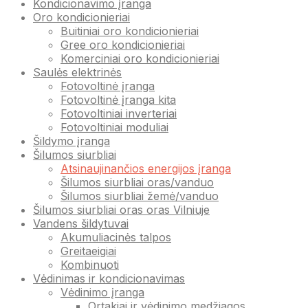
Kondicionavimo įranga
Oro kondicionieriai
Buitiniai oro kondicionieriai
Gree oro kondicionieriai
Komerciniai oro kondicionieriai
Saulės elektrinės
Fotovoltinė įranga
Fotovoltinė įranga kita
Fotovoltiniai inverteriai
Fotovoltiniai moduliai
Šildymo įranga
Šilumos siurbliai
Atsinaujinančios energijos įranga
Šilumos siurbliai oras/vanduo
Šilumos siurbliai žemė/vanduo
Šilumos siurbliai oras oras Vilniuje
Vandens šildytuvai
Akumuliacinės talpos
Greitaeigiai
Kombinuoti
Vėdinimas ir kondicionavimas
Vėdinimo įranga
Ortakiai ir vėdinimo medžiagos