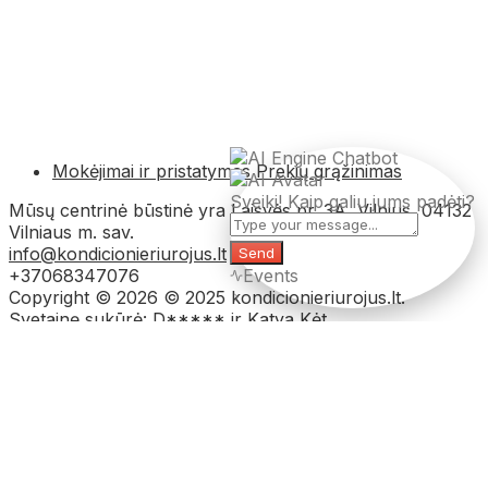
Mokėjimai ir pristatymas
Prekių grąžinimas
Sveiki! Kaip galiu jums padėti?
Mūsų centrinė būstinė yra Laisvės pr. 3A, Vilnius, 04132
Vilniaus m. sav.
info@kondicionieriurojus.lt
Send
+37068347076
Events
Copyright © 2026 © 2025 kondicionieriurojus.lt.
Svetainę sukūrė: D***** ir Katya Kėt