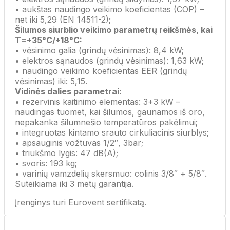
• aukštas naudingo veikimo koeficientas (COP) –
net iki 5,29 (EN 14511-2);
Šilumos siurblio veikimo parametrų reikšmės, kai
T=+35°C/+18°C:
• vėsinimo galia (grindų vėsinimas): 8,4 kW;
• elektros sąnaudos (grindų vėsinimas): 1,63 kW;
• naudingo veikimo koeficientas EER (grindų
vėsinimas) iki: 5,15.
Vidinės dalies parametrai:
• rezervinis kaitinimo elementas: 3+3 kW –
naudingas tuomet, kai šilumos, gaunamos iš oro,
nepakanka šilumnešio temperatūros pakėlimui;
• integruotas kintamo srauto cirkuliacinis siurblys;
• apsauginis vožtuvas 1/2″, 3bar;
• triukšmo lygis: 47 dB(A);
• svoris: 193 kg;
• varinių vamzdelių skersmuo: colinis 3/8″ + 5/8″.
Suteikiama iki 3 metų garantija.
Įrenginys turi Eurovent sertifikatą.