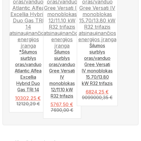
Šilumos
*Šilumos
Šilumos
siurblys
siurblys
siurblys
oras/vanduo
oras/vanduo
oras/vanduo
Gree Versati
Atlantic Alfea
Gree Versati
IV monoblokas
Excellia
IV
15.70/13.80
Hybrid Duo
monoblokas
kW R32 trifazis
Gas TRI 14
12/11.10 kW
6824,25
€
R32 trifazis
9099000,35
€
10302,25
€
12120,29
€
5767,50
€
7690,00
€