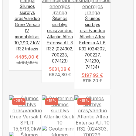
Šilumos
siurblys
oras/vanduo
Šilumos
Šilumos
Gree Versati
siurblys
siurblys
IV
oras/vanduo
oras/vanduo
monoblokas
Atlantic Alfea
Atlantic Alfea
10,2/10,2 kW
Extensa A.I. 8
Extensa A.I. 6
R32 trifazis
R32 (024302,
R32 (024302,
700228,
700227,
4485,00
€
074123)
741230,
5980,00
€
74134)
5631,08
€
6624,80
€
5197,92
€
6115,20
€
-25%
-15%
-15%