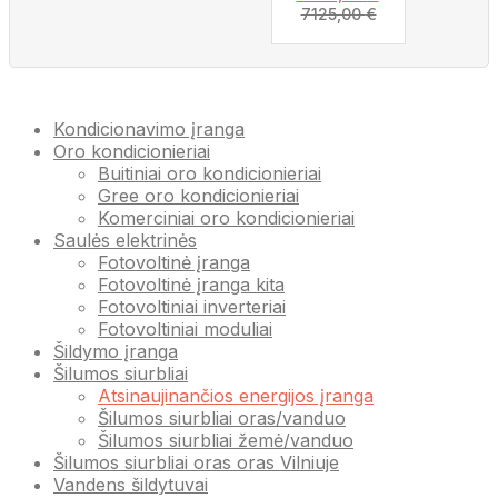
7125,00
€
Kondicionavimo įranga
Oro kondicionieriai
Buitiniai oro kondicionieriai
Gree oro kondicionieriai
Komerciniai oro kondicionieriai
Saulės elektrinės
Fotovoltinė įranga
Fotovoltinė įranga kita
Fotovoltiniai inverteriai
Fotovoltiniai moduliai
Šildymo įranga
Šilumos siurbliai
Atsinaujinančios energijos įranga
Šilumos siurbliai oras/vanduo
Šilumos siurbliai žemė/vanduo
Šilumos siurbliai oras oras Vilniuje
Vandens šildytuvai