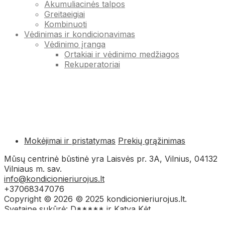
Akumuliacinės talpos
Greitaeigiai
Kombinuoti
Vėdinimas ir kondicionavimas
Vėdinimo įranga
Ortakiai ir vėdinimo medžiagos
Rekuperatoriai
Mokėjimai ir pristatymas
Prekių grąžinimas
Mūsų centrinė būstinė yra Laisvės pr. 3A, Vilnius, 04132
Vilniaus m. sav.
info@kondicionieriurojus.lt
+37068347076
Copyright © 2026 © 2025 kondicionieriurojus.lt.
Svetainę sukūrė: D***** ir Katya Kėt