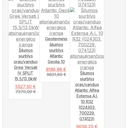
Geoterminis
šilumos
Šilumos
siurblys
siurblys
Atlantic
oras/vanduo
Geolia 10
Gree Versati
8186,86
€
IV SPLIT
Šilumos
9631,60
€
15,5/13,0kW
siurblys
oras/vanduo
5527,50
€
Atlantic Alfea
7370,00
€
Extensa A.I.
10 R32
(024303,
700229,
074123)
6056,25
€