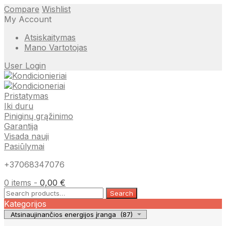
Compare
Wishlist
My Account
Atsiskaitymas
Mano Vartotojas
User Login
Pristatymas
Iki duru
Piniginų grąžinimo
Garantija
Visada nauji
Pasiūlymai
+37068347076
0 items -
0,00
€
Search
Search
for:
Kategorijos