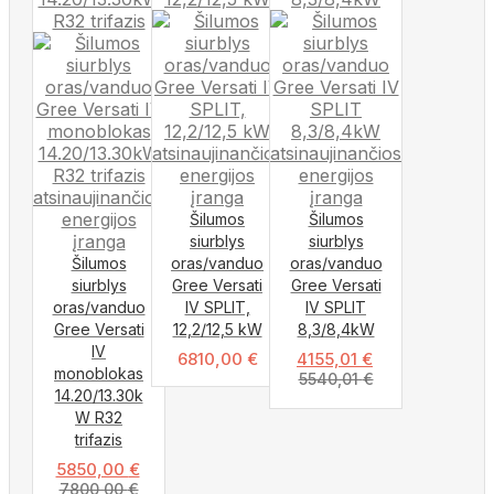
Šilumos
Šilumos
siurblys
siurblys
Šilumos
oras/vanduo
oras/vanduo
siurblys
Gree Versati
Gree Versati
oras/vanduo
IV SPLIT,
IV SPLIT
Gree Versati
12,2/12,5 kW
8,3/8,4kW
IV
6810,00
€
4155,01
€
monoblokas
5540,01
€
14.20/13.30k
W R32
trifazis
5850,00
€
7800,00
€