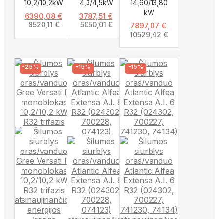
10,2/10,2kW
4,3/4,5kW
14,60/13,80
kW
6390,08
€
3787,51
€
8520,11
€
5050,01
€
7897,07
€
10529,42
€
-25%
-15%
-15%