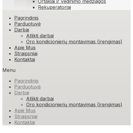
Ortakiai ir vėdinimo medžiagos
Rekuperatoriai
Skip
Pagrindinis
to
Parduotuvė
content
Darbai
Atlikti darbai
Oro kondicionierių montavimas (įrengimas)
Apie Mus
Straipsniai
Kontaktai
Menu
Pagrindinis
Parduotuvė
Darbai
Atlikti darbai
Oro kondicionierių montavimas (įrengimas)
Apie Mus
Straipsniai
Kontaktai