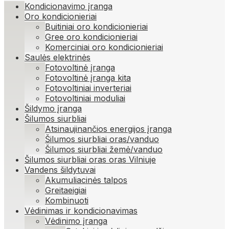
Kondicionavimo įranga
Oro kondicionieriai
Buitiniai oro kondicionieriai
Gree oro kondicionieriai
Komerciniai oro kondicionieriai
Saulės elektrinės
Fotovoltinė įranga
Fotovoltinė įranga kita
Fotovoltiniai inverteriai
Fotovoltiniai moduliai
Šildymo įranga
Šilumos siurbliai
Atsinaujinančios energijos įranga
Šilumos siurbliai oras/vanduo
Šilumos siurbliai žemė/vanduo
Šilumos siurbliai oras oras Vilniuje
Vandens šildytuvai
Akumuliacinės talpos
Greitaeigiai
Kombinuoti
Vėdinimas ir kondicionavimas
Vėdinimo įranga