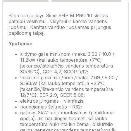
Šilumos siurblys Sime SHP M PRO 10 skirtas
patalpų vėsinimui, šildymui ir karšto vandens
ruošimui. Karštas vanduo ruošiamas prijungus
papildomą talpą.
Ypatumai:
šildymo galia min./nom./maks. 3.00 / 10.0 /
11.2kW (kai lauko temperatūra +7°C;
įtekančio/ištekančio vandens temperatūra
30/35°C), COP 4,7, SCOP 5,12;
vėsinimo galia min./nom./maks. 2.69 / 9.00 /
9.58kW (kai lauko temperatūra +35°C;
įtekančio/ištekančio vandens temperatūra
12/7°C), EER 2,9, SEER 5,08;
elektros jungimas – vienfazis;
naudojamas šaltnešis – R32;
galimas 3kW teno montavimas (papildoma
opcija). Jis naudingas tuomet, kai lauko
temperatūra nukrinta itin žemai, o siurblio
galios nepakanka vandens temperatūros iki